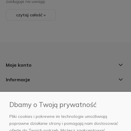
zasługuje na uwagę.
czytaj całość »
Moje konto
Informacje
Płatności i dostawa
Dbamy o Twoją prywatność
AB Foto
Pliki cookies i pokrewne im technologie umożliwiają
poprawne działanie strony i pomagają nam dostosować
ofertę do Twoich potrzeb. Możesz zaakceptować