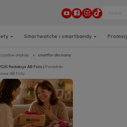
lety
Smartwatche i smartbandy
Promoc
wszystkie artykuły
»
smartfon dla mamy
2026
Redakcja AB Foto
|
Poradniki
towe AB Foto