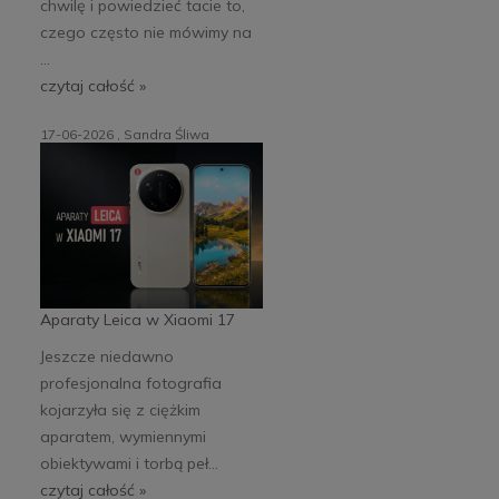
chwilę i powiedzieć tacie to,
czego często nie mówimy na
...
czytaj całość »
17-06-2026 , Sandra Śliwa
Aparaty Leica w Xiaomi 17
Jeszcze niedawno
profesjonalna fotografia
kojarzyła się z ciężkim
aparatem, wymiennymi
obiektywami i torbą peł...
czytaj całość »