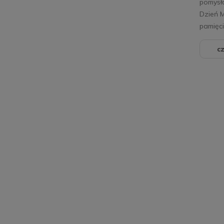
pomysła
Dzień M
pamięci,
cz