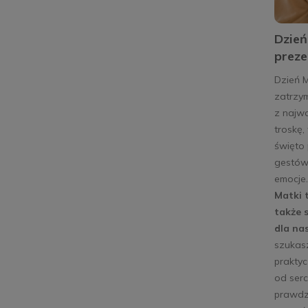
Dzień
preze
Dzień 
zatrzym
z najw
troskę,
święto 
gestów,
emocje
Matki t
także 
dla na
szukas
prakty
od serc
prawdzi