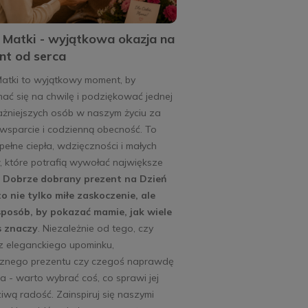
 Matki - wyjątkowa okazja na
nt od serca
Matki to wyjątkowy moment, by
ać się na chwilę i podziękować jednej
ażniejszych osób w naszym życiu za
 wsparcie i codzienną obecność. To
pełne ciepła, wdzięczności i małych
 które potrafią wywołać największe
.
Dobrze dobrany prezent na Dzień
o nie tylko miłe zaskoczenie, ale
sposób, by pokazać mamie, jak wiele
s znaczy
. Niezależnie od tego, czy
z eleganckiego upominku,
cznego prezentu czy czegoś naprawdę
a - warto wybrać coś, co sprawi jej
wą radość. Zainspiruj się naszymi