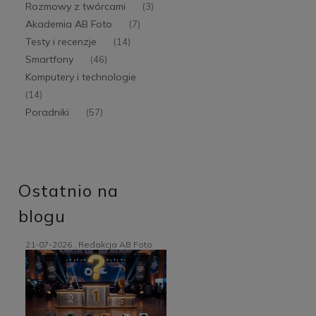
Rozmowy z twórcami
(3)
Akademia AB Foto
(7)
Testy i recenzje
(14)
Smartfony
(46)
Komputery i technologie
(14)
Poradniki
(57)
Ostatnio na
blogu
21-07-2026 , Redakcja AB Foto