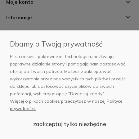
Moje konto
Informacje
Płatności i dostawa
Dbamy o Twoją prywatność
AB Foto
Pliki cookies i pokrewne im technologie umożliwiają
poprawne działanie strony i pomagają nam dostosować
ofertę do Twoich potrzeb. Możesz zaakceptować
wykorzystanie przez nas wszystkich tych plików i przejść
sklep@abfoto.pl
do sklepu lub dostosować użycie plików do swoich
preferencji, wybierając opcję "Dostosuj zgody".
+48 797 971 275
Więcej o plikach cookies przeczytasz w naszej Polityce
prywatności.
zaakceptuj tylko niezbędne
© 2025 Wszelkie prawa zastrzeżone. Serwis własnością:
AB FOTO