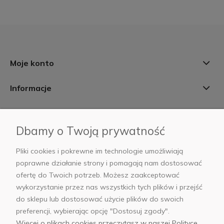
Moje konto
Informacje
Płatności i dostawa
Dbamy o Twoją prywatność
AB Foto
Pliki cookies i pokrewne im technologie umożliwiają
poprawne działanie strony i pomagają nam dostosować
ofertę do Twoich potrzeb. Możesz zaakceptować
wykorzystanie przez nas wszystkich tych plików i przejść
sklep@abfoto.pl
do sklepu lub dostosować użycie plików do swoich
preferencji, wybierając opcję "Dostosuj zgody".
+48 797 971 275
Więcej o plikach cookies przeczytasz w naszej Polityce