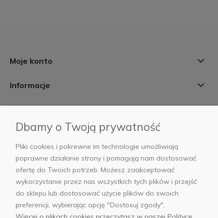
Moje konto
Informacje
Płatności i dostawa
Dbamy o Twoją prywatność
AB Foto
Pliki cookies i pokrewne im technologie umożliwiają
poprawne działanie strony i pomagają nam dostosować
ofertę do Twoich potrzeb. Możesz zaakceptować
wykorzystanie przez nas wszystkich tych plików i przejść
sklep@abfoto.pl
do sklepu lub dostosować użycie plików do swoich
preferencji, wybierając opcję "Dostosuj zgody".
+48 797 971 275
Więcej o plikach cookies przeczytasz w naszej Polityce