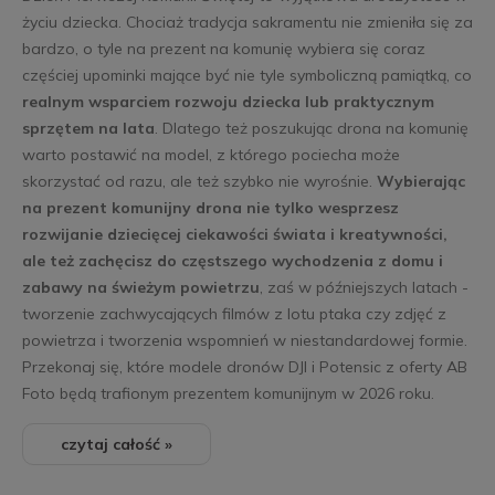
życiu dziecka. Chociaż tradycja sakramentu nie zmieniła się za
bardzo, o tyle na prezent na komunię wybiera się coraz
częściej upominki mające być nie tyle symboliczną pamiątką, co
realnym wsparciem rozwoju dziecka lub praktycznym
sprzętem na lata
. Dlatego też poszukując drona na komunię
warto postawić na model, z którego pociecha może
skorzystać od razu, ale też szybko nie wyrośnie.
Wybierając
na prezent komunijny drona nie tylko wesprzesz
rozwijanie dziecięcej ciekawości świata i kreatywności,
ale też zachęcisz do częstszego wychodzenia z domu i
zabawy na świeżym powietrzu
, zaś w późniejszych latach -
tworzenie zachwycających filmów z lotu ptaka czy zdjęć z
powietrza i tworzenia wspomnień w niestandardowej formie.
Przekonaj się, które modele dronów DJI i Potensic z oferty AB
Foto będą trafionym prezentem komunijnym w 2026 roku.
czytaj całość »