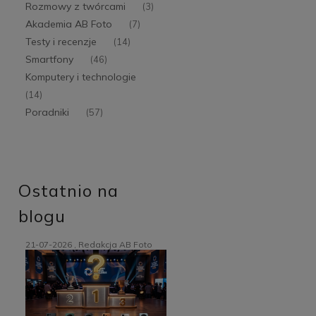
Rozmowy z twórcami
(3)
Akademia AB Foto
(7)
Testy i recenzje
(14)
Smartfony
(46)
Komputery i technologie
(14)
Poradniki
(57)
Ostatnio na
blogu
21-07-2026 , Redakcja AB Foto