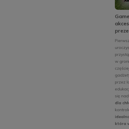
Gamep
akces
preze
Pierws
uroczys
przystą
w groni
częście
gadżety
przez l
edukacj
się na
dla chł
kontrol
idealn
która 