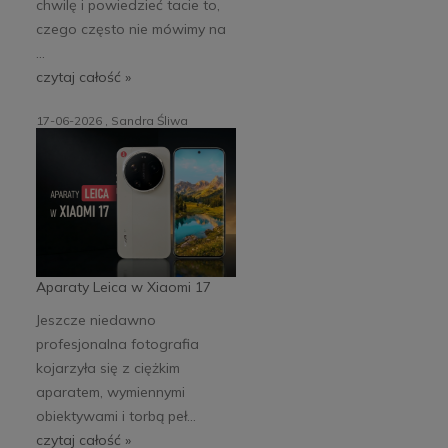
chwilę i powiedzieć tacie to,
czego często nie mówimy na
...
czytaj całość »
17-06-2026 , Sandra Śliwa
Aparaty Leica w Xiaomi 17
Jeszcze niedawno
profesjonalna fotografia
kojarzyła się z ciężkim
aparatem, wymiennymi
obiektywami i torbą peł...
czytaj całość »