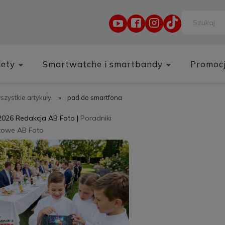
lety
Smartwatche i smartbandy
Promoc
wszystkie artykuły
»
pad do smartfona
2026
Redakcja AB Foto
|
Poradniki
towe AB Foto