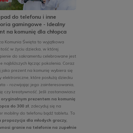
ad do telefonu i inne
oria gamingowe - Idealny
nt na komunię dla chłopca
za Komunia Święta to wyjątkowa
tość w życiu dziecka, w której
pienie do sakramentu celebrowane jest
e najbliższych łącząc pokolenia. Coraz
j jako prezent na komunię wybiera się
 elektroniczne, które posłużą dziecku
ata - rozwijając jego zainteresowania,
ę czy kreatywność. Jeśli zastanawiasz
d
oryginalnym prezentem na komunię
opca do 300 zł
, zdecyduj się na
er mobilny do telefonu bądź tabletu. To
a propozycja dla młodych graczy,
wnosi granie na telefonie na zupełnie