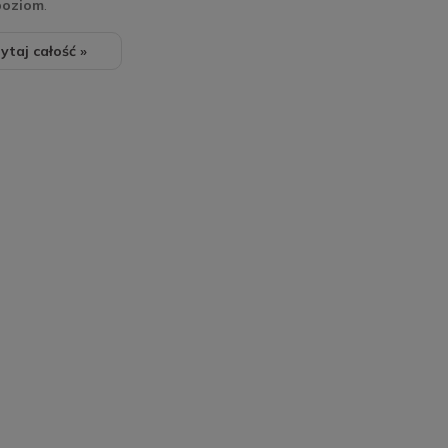
poziom
.
ytaj całość »