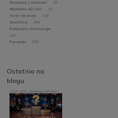
Rozmowy z twórcami
(3)
Akademia AB Foto
(7)
Testy i recenzje
(14)
Smartfony
(46)
Komputery i technologie
(14)
Poradniki
(57)
Ostatnio na
blogu
21-07-2026 , Redakcja AB Foto