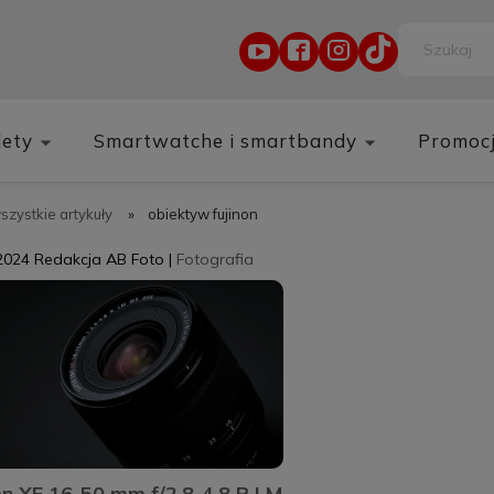
lety
Smartwatche i smartbandy
Promoc
wszystkie artykuły
»
obiektyw fujinon
2024
Redakcja AB Foto
|
Fotografia
on XF 16-50 mm f/2.8-4.8 R LM