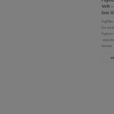
WR –
linii 
FujiFil
Do bez
Fujinon
wysoka
formie.
cz