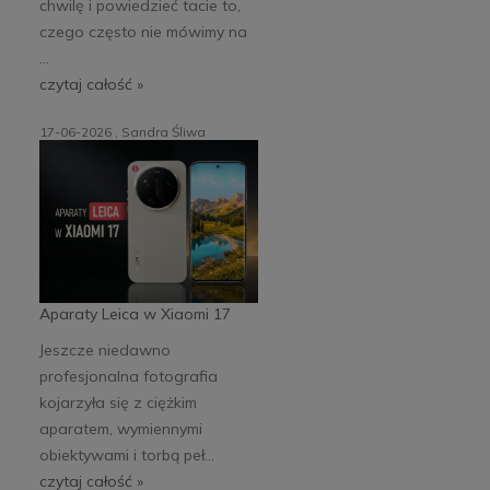
chwilę i powiedzieć tacie to,
czego często nie mówimy na
...
czytaj całość »
17-06-2026 , Sandra Śliwa
Aparaty Leica w Xiaomi 17
Jeszcze niedawno
profesjonalna fotografia
kojarzyła się z ciężkim
aparatem, wymiennymi
obiektywami i torbą peł...
czytaj całość »