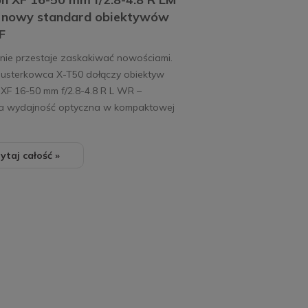
 nowy standard obiektywów
XF
m nie przestaje zaskakiwać nowościami.
lusterkowca X-T50 dołączy obiektyw
 XF 16-50 mm f/2.8-4.8 R L WR –
 wydajność optyczna w kompaktowej
ytaj całość »