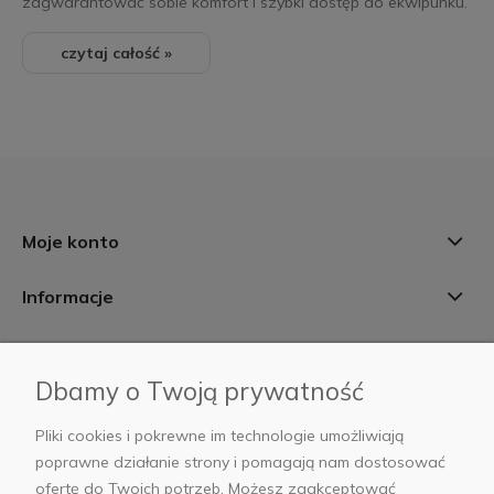
zagwarantować sobie komfort i szybki dostęp do ekwipunku.
czytaj całość »
Moje konto
Informacje
Płatności i dostawa
Dbamy o Twoją prywatność
AB Foto
Pliki cookies i pokrewne im technologie umożliwiają
poprawne działanie strony i pomagają nam dostosować
ofertę do Twoich potrzeb. Możesz zaakceptować