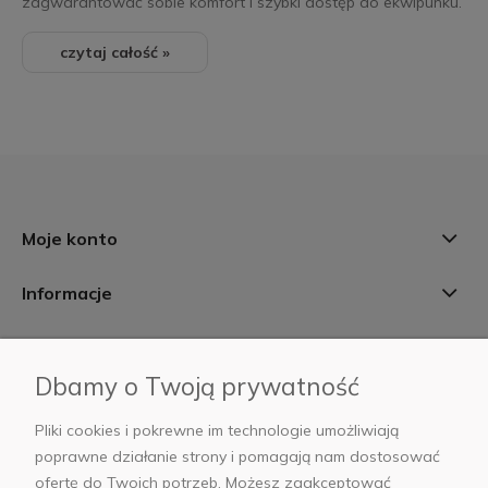
zagwarantować sobie komfort i szybki dostęp do ekwipunku.
czytaj całość »
Moje konto
Informacje
Płatności i dostawa
Dbamy o Twoją prywatność
AB Foto
Pliki cookies i pokrewne im technologie umożliwiają
poprawne działanie strony i pomagają nam dostosować
ofertę do Twoich potrzeb. Możesz zaakceptować