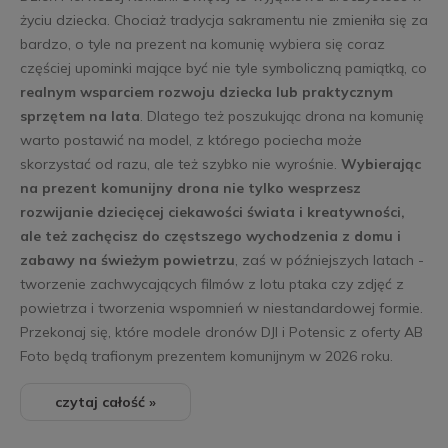
życiu dziecka. Chociaż tradycja sakramentu nie zmieniła się za
bardzo, o tyle na prezent na komunię wybiera się coraz
częściej upominki mające być nie tyle symboliczną pamiątką, co
realnym wsparciem rozwoju dziecka lub praktycznym
sprzętem na lata
. Dlatego też poszukując drona na komunię
warto postawić na model, z którego pociecha może
skorzystać od razu, ale też szybko nie wyrośnie.
Wybierając
na prezent komunijny drona nie tylko wesprzesz
rozwijanie dziecięcej ciekawości świata i kreatywności,
ale też zachęcisz do częstszego wychodzenia z domu i
zabawy na świeżym powietrzu
, zaś w późniejszych latach -
tworzenie zachwycających filmów z lotu ptaka czy zdjęć z
powietrza i tworzenia wspomnień w niestandardowej formie.
Przekonaj się, które modele dronów DJI i Potensic z oferty AB
Foto będą trafionym prezentem komunijnym w 2026 roku.
czytaj całość »