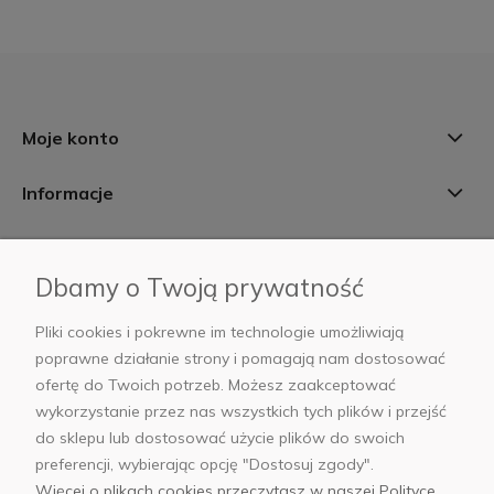
Moje konto
Informacje
Płatności i dostawa
Dbamy o Twoją prywatność
AB Foto
Pliki cookies i pokrewne im technologie umożliwiają
poprawne działanie strony i pomagają nam dostosować
ofertę do Twoich potrzeb. Możesz zaakceptować
wykorzystanie przez nas wszystkich tych plików i przejść
sklep@abfoto.pl
do sklepu lub dostosować użycie plików do swoich
preferencji, wybierając opcję "Dostosuj zgody".
+48 797 971 275
Więcej o plikach cookies przeczytasz w naszej Polityce