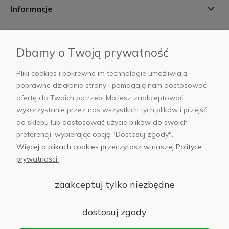
Informacje
Płatności i dostawa
Dbamy o Twoją prywatność
AB Foto
Pliki cookies i pokrewne im technologie umożliwiają
poprawne działanie strony i pomagają nam dostosować
ofertę do Twoich potrzeb. Możesz zaakceptować
wykorzystanie przez nas wszystkich tych plików i przejść
sklep@abfoto.pl
do sklepu lub dostosować użycie plików do swoich
preferencji, wybierając opcję "Dostosuj zgody".
+48 797 971 275
Więcej o plikach cookies przeczytasz w naszej Polityce
prywatności.
zaakceptuj tylko niezbędne
© 2025 Wszelkie prawa zastrzeżone. Serwis własnością:
AB FOTO
dostosuj zgody
Sp. z o.o.