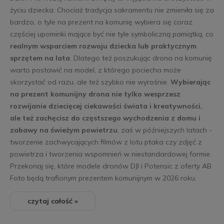
życiu dziecka. Chociaż tradycja sakramentu nie zmieniła się za
bardzo, o tyle na prezent na komunię wybiera się coraz
częściej upominki mające być nie tyle symboliczną pamiątką, co
realnym wsparciem rozwoju dziecka lub praktycznym
sprzętem na lata
. Dlatego też poszukując drona na komunię
warto postawić na model, z którego pociecha może
skorzystać od razu, ale też szybko nie wyrośnie.
Wybierając
na prezent komunijny drona nie tylko wesprzesz
rozwijanie dziecięcej ciekawości świata i kreatywności,
ale też zachęcisz do częstszego wychodzenia z domu i
zabawy na świeżym powietrzu
, zaś w późniejszych latach -
tworzenie zachwycających filmów z lotu ptaka czy zdjęć z
powietrza i tworzenia wspomnień w niestandardowej formie.
Przekonaj się, które modele dronów DJI i Potensic z oferty AB
Foto będą trafionym prezentem komunijnym w 2026 roku.
czytaj całość »