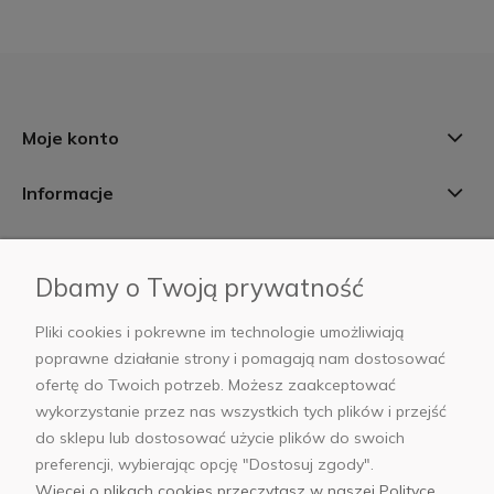
Moje konto
Informacje
Płatności i dostawa
Dbamy o Twoją prywatność
AB Foto
Pliki cookies i pokrewne im technologie umożliwiają
poprawne działanie strony i pomagają nam dostosować
ofertę do Twoich potrzeb. Możesz zaakceptować
wykorzystanie przez nas wszystkich tych plików i przejść
sklep@abfoto.pl
do sklepu lub dostosować użycie plików do swoich
preferencji, wybierając opcję "Dostosuj zgody".
+48 797 971 275
Więcej o plikach cookies przeczytasz w naszej Polityce