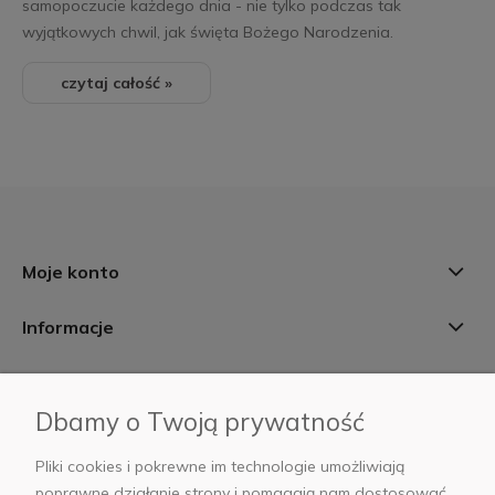
samopoczucie każdego dnia - nie tylko podczas tak
wyjątkowych chwil, jak święta Bożego Narodzenia.
czytaj całość »
Moje konto
Informacje
Płatności i dostawa
Dbamy o Twoją prywatność
AB Foto
Pliki cookies i pokrewne im technologie umożliwiają
poprawne działanie strony i pomagają nam dostosować