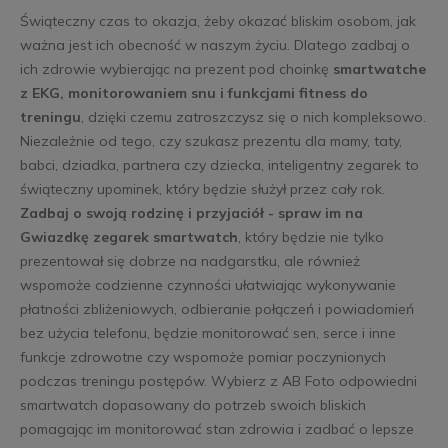
Świąteczny czas to okazja, żeby okazać bliskim osobom, jak
ważna jest ich obecność w naszym życiu. Dlatego zadbaj o
ich zdrowie wybierając na prezent pod choinkę
smartwatche
z EKG, monitorowaniem snu i funkcjami fitness do
treningu
, dzięki czemu zatroszczysz się o nich kompleksowo.
Niezależnie od tego, czy szukasz prezentu dla mamy, taty,
babci, dziadka, partnera czy dziecka, inteligentny zegarek to
świąteczny upominek, który będzie służył przez cały rok.
Zadbaj o swoją rodzinę i przyjaciół - spraw im na
Gwiazdkę zegarek smartwatch
, który będzie nie tylko
prezentował się dobrze na nadgarstku, ale również
wspomoże codzienne czynności ułatwiając wykonywanie
płatności zbliżeniowych, odbieranie połączeń i powiadomień
bez użycia telefonu, będzie monitorować sen, serce i inne
funkcje zdrowotne czy wspomoże pomiar poczynionych
podczas treningu postępów. Wybierz z AB Foto odpowiedni
smartwatch dopasowany do potrzeb swoich bliskich
pomagając im monitorować stan zdrowia i zadbać o lepsze