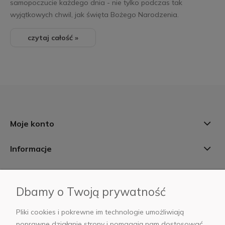
samopoczucie każdego dnia - nie tylko podczas tak
wyjątkowych chwil, jak święta Bożego Narodzenia.
czytaj całość »
Moje konto
Informacje
Płatności i dostawa
Dbamy o Twoją prywatność
AB Foto
Pliki cookies i pokrewne im technologie umożliwiają
poprawne działanie strony i pomagają nam dostosować