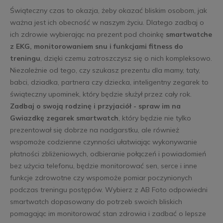
Świąteczny czas to okazja, żeby okazać bliskim osobom, jak
ważna jest ich obecność w naszym życiu. Dlatego zadbaj o
ich zdrowie wybierając na prezent pod choinkę
smartwatche
z EKG, monitorowaniem snu i funkcjami fitness do
treningu
, dzięki czemu zatroszczysz się o nich kompleksowo.
Niezależnie od tego, czy szukasz prezentu dla mamy, taty,
babci, dziadka, partnera czy dziecka, inteligentny zegarek to
świąteczny upominek, który będzie służył przez cały rok.
Zadbaj o swoją rodzinę i przyjaciół - spraw im na
Gwiazdkę zegarek smartwatch
, który będzie nie tylko
prezentował się dobrze na nadgarstku, ale również
wspomoże codzienne czynności ułatwiając wykonywanie
płatności zbliżeniowych, odbieranie połączeń i powiadomień
bez użycia telefonu, będzie monitorować sen, serce i inne
funkcje zdrowotne czy wspomoże pomiar poczynionych
podczas treningu postępów. Wybierz z AB Foto odpowiedni
smartwatch dopasowany do potrzeb swoich bliskich
pomagając im monitorować stan zdrowia i zadbać o lepsze