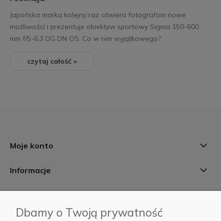
Japońska marka kolejny raz otwiera fotografom nowe
możliwości i prezentuje obiektyw sportowy Sigma 150-600
mm f/5-6.3 DG DN OS. Co w nim wyjątkowego?
czytaj całość »
Moje konto
Informacje
Płatności i dostawa
Dbamy o Twoją prywatność
AB Foto