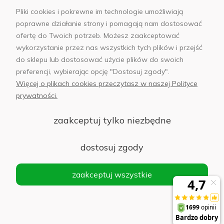
Pliki cookies i pokrewne im technologie umożliwiają
poprawne działanie strony i pomagają nam dostosować
ofertę do Twoich potrzeb. Możesz zaakceptować
wykorzystanie przez nas wszystkich tych plików i przejść
sklep@abfoto.pl
do sklepu lub dostosować użycie plików do swoich
preferencji, wybierając opcję "Dostosuj zgody".
+48 797 971 275
Więcej o plikach cookies przeczytasz w naszej Polityce
prywatności.
zaakceptuj tylko niezbędne
© 2025 Wszelkie prawa zastrzeżone. Serwis własnością:
AB FOTO
dostosuj zgody
Sp. z o.o.
Siedziba: 02-486 WARSZAWA, Al. Jerozolimskie 176, NIP
zaakceptuj wszystkie
1132646403 KRS nr 0000271999
.
'
Sklep internetowy Shoper Premium
realizacja imodules