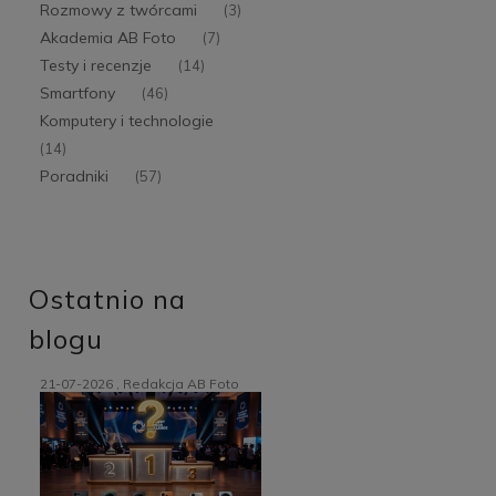
Rozmowy z twórcami
(3)
Akademia AB Foto
(7)
Testy i recenzje
(14)
Smartfony
(46)
Komputery i technologie
(14)
Poradniki
(57)
Ostatnio na
blogu
21-07-2026 , Redakcja AB Foto