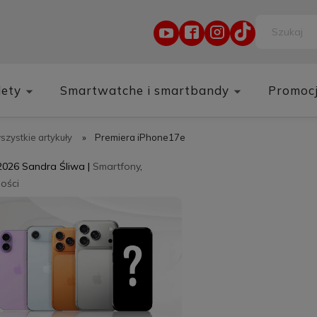
lety
Smartwatche i smartbandy
Promoc
wszystkie artykuły
»
Premiera iPhone17e
2026
Sandra Śliwa
|
Smartfony
,
ości