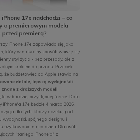
iPhone 17e nadchodzi – co
y o premierowym modelu
 przed premierą?
szy iPhone 17e zapowiada się jako
n, który w naturalny sposób wpiszę się
enny styl życia - bez przesady, ale z
alnym krokiem do przodu. Przecieki
ą, że budżetowiec od Apple stawia na
owane detale, lepszą wydajność i
e znane z droższych modeli
,
te w bardziej przystępnej formie. Data
y iPhone'a 17e będzie 4 marca 2026.
ozycja dla tych, którzy oczekują od
u wydajności, spójnego designu i
u użytkowania na co dzień. Dla osób
jących "taniego iPhone'a" z