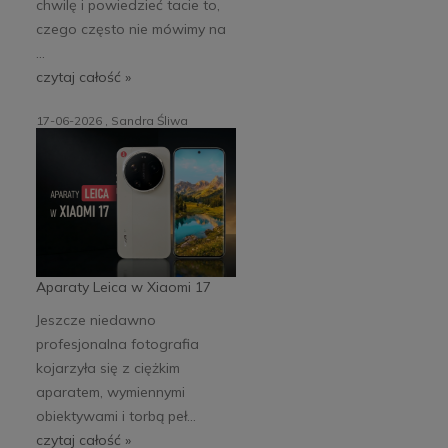
chwilę i powiedzieć tacie to,
czego często nie mówimy na
...
czytaj całość »
17-06-2026 , Sandra Śliwa
Aparaty Leica w Xiaomi 17
Jeszcze niedawno
profesjonalna fotografia
kojarzyła się z ciężkim
aparatem, wymiennymi
obiektywami i torbą peł...
czytaj całość »