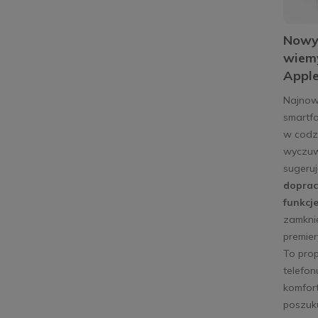
Nowy 
wiem
Apple
Najnow
smartfo
w codzi
wyczuw
sugeruj
doprac
funkcj
zamknię
premier
To prop
telefon
komfort
poszuku