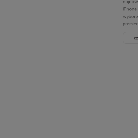
najnows
iPhone
wybore
premier
cz