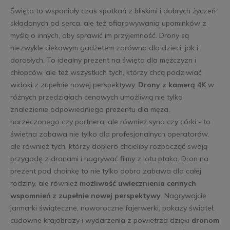
Święta to wspaniały czas spotkań z bliskimi i dobrych życzeń
składanych od serca, ale też ofiarowywania upominków z
myślą o innych, aby sprawić im przyjemność. Drony są
niezwykle ciekawym gadżetem zarówno dla dzieci, jak i
dorosłych. To idealny prezent na święta dla mężczyzn i
chłopców, ale też wszystkich tych, którzy chcą podziwiać
widoki z zupełnie nowej perspektywy.
Drony z kamerą 4K
w
różnych przedziałach cenowych umożliwią nie tylko
znalezienie odpowiedniego prezentu dla męża,
narzeczonego czy partnera, ale również syna czy córki - to
świetna zabawa nie tylko dla profesjonalnych operatorów,
ale również tych, którzy dopiero chcieliby rozpocząć swoją
przygodę z dronami i nagrywać filmy z lotu ptaka. Dron na
prezent pod choinkę to nie tylko dobra zabawa dla całej
rodziny, ale również
możliwość uwiecznienia cennych
wspomnień z zupełnie nowej perspektywy
. Nagrywajcie
jarmarki świąteczne, noworoczne fajerwerki, pokazy świateł,
cudowne krajobrazy i wydarzenia z powietrza dzięki
dronom