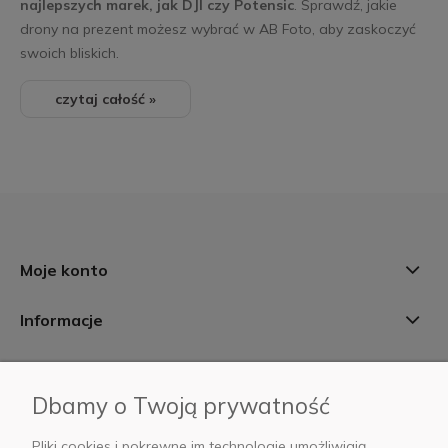
najlepszych marek, jak DJI czy Potensic
. Sprawdź, jakie
drony na prezent możesz wybrać w AB Foto, aby zaskoczyć
swoich bliskich.
czytaj całość »
Moje konto
Informacje
Płatności i dostawa
Dbamy o Twoją prywatność
AB Foto
Pliki cookies i pokrewne im technologie umożliwiają