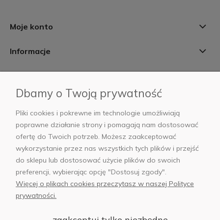
Moje konto
Informacje
Płatności i dostawa
Dbamy o Twoją prywatność
AB Foto
Pliki cookies i pokrewne im technologie umożliwiają
poprawne działanie strony i pomagają nam dostosować
ofertę do Twoich potrzeb. Możesz zaakceptować
wykorzystanie przez nas wszystkich tych plików i przejść
sklep@abfoto.pl
do sklepu lub dostosować użycie plików do swoich
preferencji, wybierając opcję "Dostosuj zgody".
+48 797 971 275
Więcej o plikach cookies przeczytasz w naszej Polityce
prywatności.
zaakceptuj tylko niezbędne