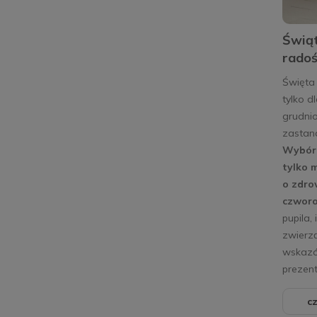
Świąt
radoś
Święta 
tylko d
grudnio
zastana
Wybór 
tylko 
o zdro
czwor
pupila,
zwierzą
wskazó
prezent
cz