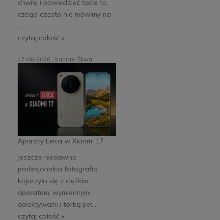
chwilę i powiedzieć tacie to,
czego często nie mówimy na
...
czytaj całość »
17-06-2026 , Sandra Śliwa
Aparaty Leica w Xiaomi 17
Jeszcze niedawno
profesjonalna fotografia
kojarzyła się z ciężkim
aparatem, wymiennymi
obiektywami i torbą peł...
czytaj całość »