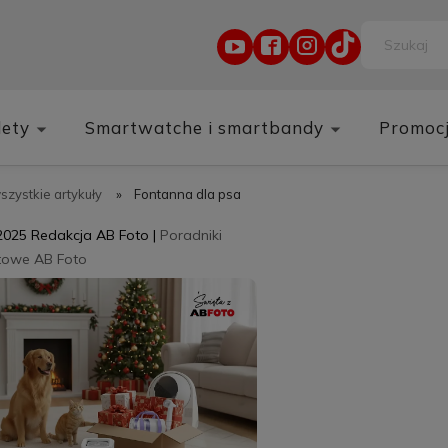
lety
Smartwatche i smartbandy
Promoc
wszystkie artykuły
»
Fontanna dla psa
2025
Redakcja AB Foto
|
Poradniki
towe AB Foto