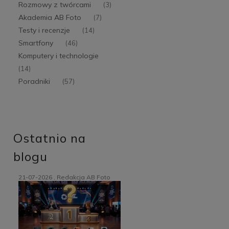
Rozmowy z twórcami
(3)
Akademia AB Foto
(7)
Testy i recenzje
(14)
Smartfony
(46)
Komputery i technologie
(14)
Poradniki
(57)
Ostatnio na
blogu
21-07-2026 , Redakcja AB Foto