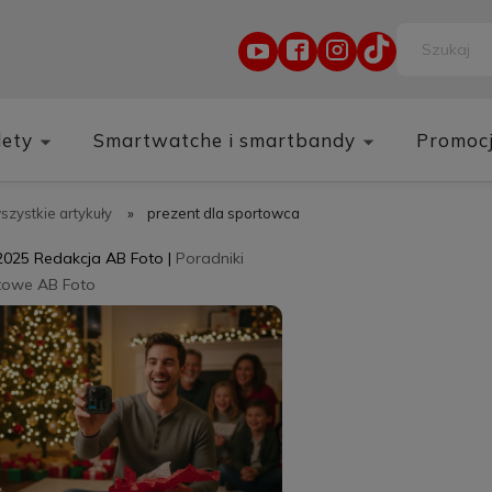
lety
Smartwatche i smartbandy
Promoc
wszystkie artykuły
»
prezent dla sportowca
2025
Redakcja AB Foto
|
Poradniki
towe AB Foto