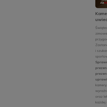
Kamer
uwiec
Świąte
zimowe
przygo
Zastana
i szuk
sportow
Sprawd
prezent
prezen
uprawi
kamery
wyraźne
oraz l
każdej 