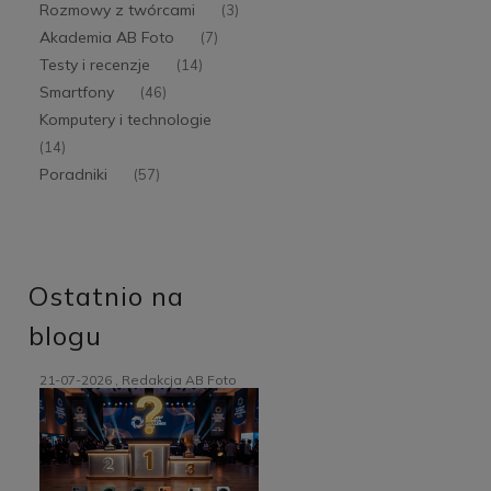
Rozmowy z twórcami
(3)
Akademia AB Foto
(7)
Testy i recenzje
(14)
Smartfony
(46)
Komputery i technologie
(14)
Poradniki
(57)
Ostatnio na
blogu
21-07-2026 , Redakcja AB Foto