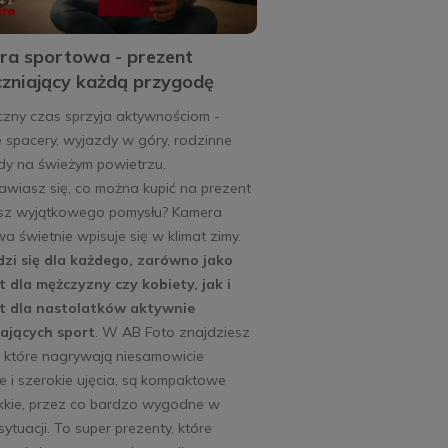
a sportowa - prezent
zniający każdą przygodę
czny czas sprzyja aktywnościom -
 spacery, wyjazdy w góry, rodzinne
dy na świeżym powietrzu.
wiasz się, co można kupić na prezent
asz wyjątkowego pomysłu? Kamera
a świetnie wpisuje się w klimat zimy.
zi się dla każdego, zarówno jako
 dla mężczyzny czy kobiety, jak i
t dla nastolatków aktywnie
ających sport
. W AB Foto znajdziesz
, które nagrywają niesamowicie
 i szerokie ujęcia, są kompaktowe
ekkie, przez co bardzo wygodne w
sytuacji. To super prezenty, które