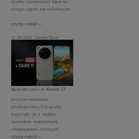
chwilę i powiedzieć tacie to,
czego często nie mówimy na
...
czytaj całość »
17-06-2026 , Sandra Śliwa
Aparaty Leica w Xiaomi 17
Jeszcze niedawno
profesjonalna fotografia
kojarzyła się z ciężkim
aparatem, wymiennymi
obiektywami i torbą peł...
czytaj całość »