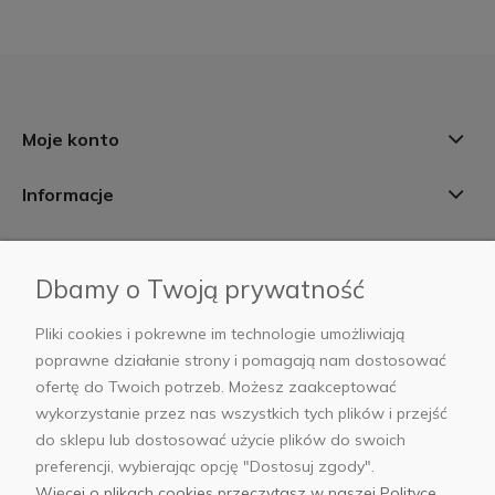
Moje konto
Informacje
Płatności i dostawa
Dbamy o Twoją prywatność
AB Foto
Pliki cookies i pokrewne im technologie umożliwiają
poprawne działanie strony i pomagają nam dostosować
ofertę do Twoich potrzeb. Możesz zaakceptować
wykorzystanie przez nas wszystkich tych plików i przejść
sklep@abfoto.pl
do sklepu lub dostosować użycie plików do swoich
preferencji, wybierając opcję "Dostosuj zgody".
+48 797 971 275
Więcej o plikach cookies przeczytasz w naszej Polityce