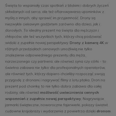
Święta to wspaniały czas spotkań z bliskimi i dobrych życzeń
składanych od serca, ale też ofiarowywania upominków z
myślą o innych, aby sprawić im przyjemność. Drony są
niezwykle ciekawym gadżetem zarówno dla dzieci, jak i
dorosłych. To idealny prezent na święta dla mężczyzn i
chłopców, ale też wszystkich tych, którzy chcą podziwiać
widoki z zupełnie nowej perspektywy.
Drony z kamerą 4K
w
różnych przedziałach cenowych umożliwią nie tylko
znalezienie odpowiedniego prezentu dla męża,
narzeczonego czy partnera, ale również syna czy córki - to
świetna zabawa nie tylko dla profesjonalnych operatorów,
ale również tych, którzy dopiero chcieliby rozpocząć swoją
przygodę z dronami i nagrywać filmy z lotu ptaka. Dron na
prezent pod choinkę to nie tylko dobra zabawa dla całej
rodziny, ale również
możliwość uwiecznienia cennych
wspomnień z zupełnie nowej perspektywy
. Nagrywajcie
jarmarki świąteczne, noworoczne fajerwerki, pokazy świateł,
cudowne krajobrazy i wydarzenia z powietrza dzięki
dronom