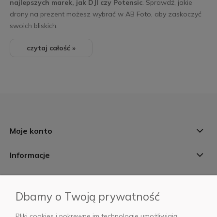
najlepszych marek, jak DJI czy Potensic
. Sprawdź, jakie
drony na prezent możesz wybrać w AB Foto, aby zaskoczyć
swoich bliskich.
czytaj całość »
Moje konto
Informacje
Płatności i dostawa
Dbamy o Twoją prywatność
AB Foto
Pliki cookies i pokrewne im technologie umożliwiają