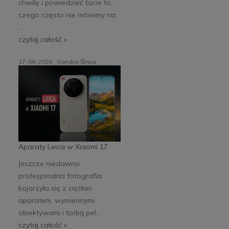
chwilę i powiedzieć tacie to,
czego często nie mówimy na
...
czytaj całość »
17-06-2026 , Sandra Śliwa
Aparaty Leica w Xiaomi 17
Jeszcze niedawno
profesjonalna fotografia
kojarzyła się z ciężkim
aparatem, wymiennymi
obiektywami i torbą peł...
czytaj całość »