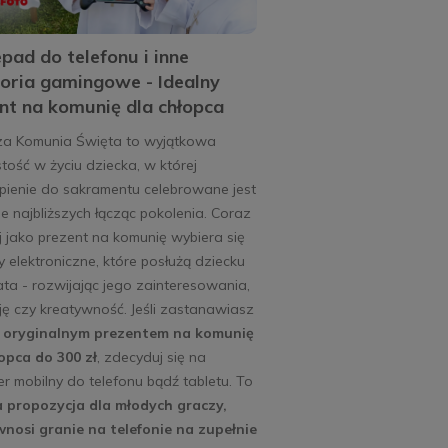
ad do telefonu i inne
oria gamingowe - Idealny
nt na komunię dla chłopca
za Komunia Święta to wyjątkowa
tość w życiu dziecka, w której
pienie do sakramentu celebrowane jest
e najbliższych łącząc pokolenia. Coraz
j jako prezent na komunię wybiera się
 elektroniczne, które posłużą dziecku
ata - rozwijając jego zainteresowania,
ę czy kreatywność. Jeśli zastanawiasz
d
oryginalnym prezentem na komunię
opca do 300 zł
, zdecyduj się na
er mobilny do telefonu bądź tabletu. To
a propozycja dla młodych graczy,
wnosi granie na telefonie na zupełnie