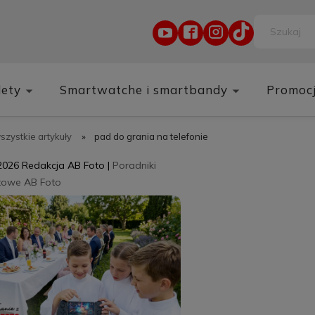
lety
Smartwatche i smartbandy
Promoc
wszystkie artykuły
»
pad do grania na telefonie
2026
Redakcja AB Foto
|
Poradniki
towe AB Foto