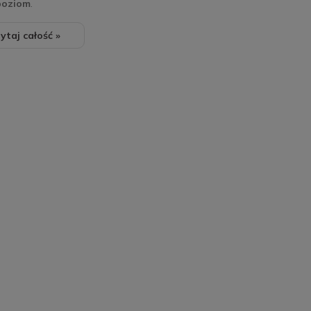
poziom
.
ytaj całość »