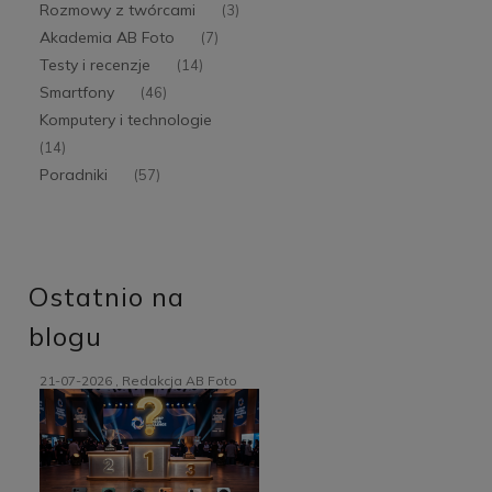
Rozmowy z twórcami
(3)
Akademia AB Foto
(7)
Testy i recenzje
(14)
Smartfony
(46)
Komputery i technologie
(14)
Poradniki
(57)
Ostatnio na
blogu
21-07-2026 , Redakcja AB Foto