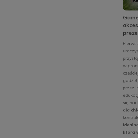
Gamep
akces
preze
Pierws
uroczys
przystą
w groni
częście
gadżety
przez l
edukacj
się na
dla chł
kontrol
idealn
która 