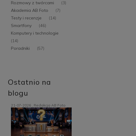
Rozmowy z twórcami
(3)
Akademia AB Foto
(7)
Testy i recenzje
(14)
Smartfony
(46)
Komputery i technologie
(14)
Poradniki
(57)
Ostatnio na
blogu
21-07-2026 , Redakcja AB Foto