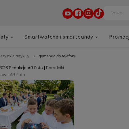
lety
Smartwatche i smartbandy
Promoc
wszystkie artykuły
»
gamepad do telefonu
2026
Redakcja AB Foto
|
Poradniki
towe AB Foto