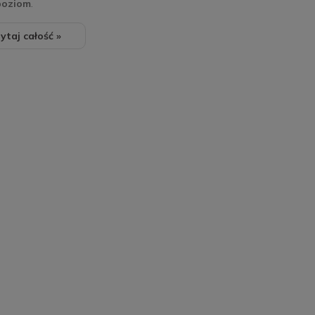
poziom
.
ytaj całość »