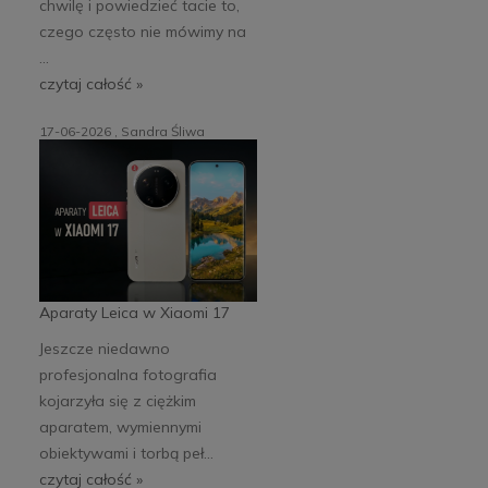
chwilę i powiedzieć tacie to,
czego często nie mówimy na
...
czytaj całość »
17-06-2026 , Sandra Śliwa
Aparaty Leica w Xiaomi 17
Jeszcze niedawno
profesjonalna fotografia
kojarzyła się z ciężkim
aparatem, wymiennymi
obiektywami i torbą peł...
czytaj całość »