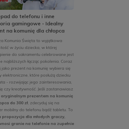
ad do telefonu i inne
oria gamingowe - Idealny
nt na komunię dla chłopca
za Komunia Święta to wyjątkowa
tość w życiu dziecka, w której
pienie do sakramentu celebrowane jest
e najbliższych łącząc pokolenia. Coraz
j jako prezent na komunię wybiera się
 elektroniczne, które posłużą dziecku
ata - rozwijając jego zainteresowania,
ę czy kreatywność. Jeśli zastanawiasz
d
oryginalnym prezentem na komunię
opca do 300 zł
, zdecyduj się na
er mobilny do telefonu bądź tabletu. To
a propozycja dla młodych graczy,
wnosi granie na telefonie na zupełnie