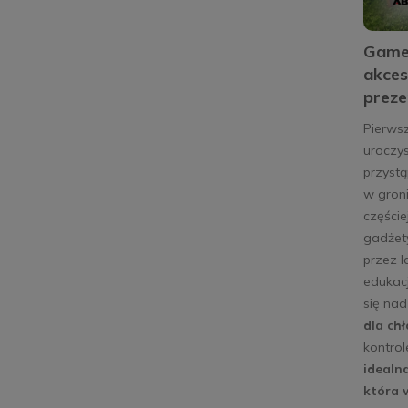
Gamep
akces
preze
Pierws
uroczys
przystą
w groni
częście
gadżety
przez l
edukacj
się na
dla chł
kontrol
idealn
która 