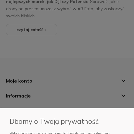
najlepszych marek, jak DJI czy Potensic
. Sprawdź, jakie
drony na prezent możesz wybrać w AB Foto, aby zaskoczyć
swoich bliskich.
czytaj całość »
Moje konto
Informacje
Płatności i dostawa
Dbamy o Twoją prywatność
AB Foto
Pliki cookies i pokrewne im technologie umożliwiają