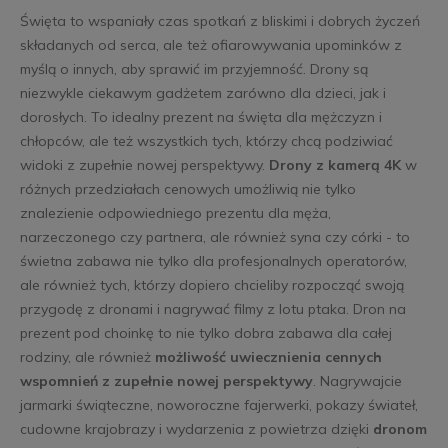
Święta to wspaniały czas spotkań z bliskimi i dobrych życzeń
składanych od serca, ale też ofiarowywania upominków z
myślą o innych, aby sprawić im przyjemność. Drony są
niezwykle ciekawym gadżetem zarówno dla dzieci, jak i
dorosłych. To idealny prezent na święta dla mężczyzn i
chłopców, ale też wszystkich tych, którzy chcą podziwiać
widoki z zupełnie nowej perspektywy.
Drony z kamerą 4K
w
różnych przedziałach cenowych umożliwią nie tylko
znalezienie odpowiedniego prezentu dla męża,
narzeczonego czy partnera, ale również syna czy córki - to
świetna zabawa nie tylko dla profesjonalnych operatorów,
ale również tych, którzy dopiero chcieliby rozpocząć swoją
przygodę z dronami i nagrywać filmy z lotu ptaka. Dron na
prezent pod choinkę to nie tylko dobra zabawa dla całej
rodziny, ale również
możliwość uwiecznienia cennych
wspomnień z zupełnie nowej perspektywy
. Nagrywajcie
jarmarki świąteczne, noworoczne fajerwerki, pokazy świateł,
cudowne krajobrazy i wydarzenia z powietrza dzięki
dronom