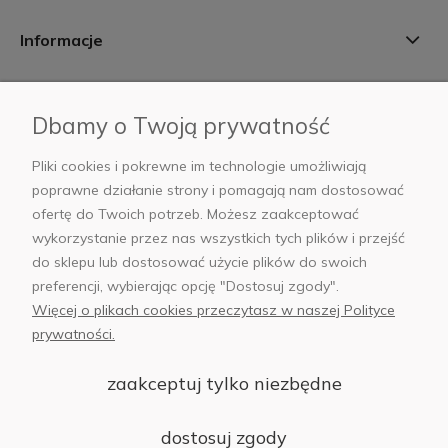
Informacje
Płatności i dostawa
Dbamy o Twoją prywatność
AB Foto
Pliki cookies i pokrewne im technologie umożliwiają
poprawne działanie strony i pomagają nam dostosować
ofertę do Twoich potrzeb. Możesz zaakceptować
wykorzystanie przez nas wszystkich tych plików i przejść
sklep@abfoto.pl
do sklepu lub dostosować użycie plików do swoich
preferencji, wybierając opcję "Dostosuj zgody".
+48 797 971 275
Więcej o plikach cookies przeczytasz w naszej Polityce
prywatności.
zaakceptuj tylko niezbędne
© 2025 Wszelkie prawa zastrzeżone. Serwis własnością:
AB FOTO
dostosuj zgody