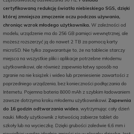
certyfikowaną redukcję światła niebieskiego SGS, dzięki
której zmniejsza zmęczenie oczu podczas używania,
chroniąc wzrok młodego użytkownika.
W zależności od
modelu, urządzenie ma do 256 GB pamięci wewnętrznej, ale
możesz rozszerzyć ją do nawet 2 TB za pomocą karty
microSD. Nie tylko zagwarantuje to, że na tablecie starczy
miejsca na wszystkie pliki i aplikacje potrzebne młodemu
użytkownikowi, ale również zapewnia łatwy sposób na
zgranie na nie książek i wideo lub przeniesienie zawartości z
poprzedniego urządzenia, bez konieczności podłączania do
Internetu. Pojemna bateria 8000 mAh z szybkim ładowaniem
zawsze dotrzyma kroku młodemu użytkownikowi.
Zapewnia
do 16 godzin odtwarzania wideo
, wytrzymując cały dzień
nauki. Młody użytkownik z łatwością zabierze tablet do
szkoły lub na wycieczkę. Dzięki grubości zaledwie 6,6 mm i
niewielkiej wadze idealnie zmieści się w plecaku dziecka. Jest