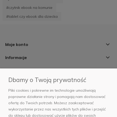
#czytnik ebook na komunie
#tablet czy ebook dla dziecka
Moje konto
Informacje
Płatności i dostawa
Dbamy o Twoją prywatność
AB Foto
Pliki cookies i pokrewne im technologie umożliwiają
poprawne działanie strony i pomagają nam dostosować
ofertę do Twoich potrzeb. Możesz zaakceptować
wykorzystanie przez nas wszystkich tych plików i przejść
sklep@abfoto.pl
do sklepu lub dostosować użycie plików do swoich