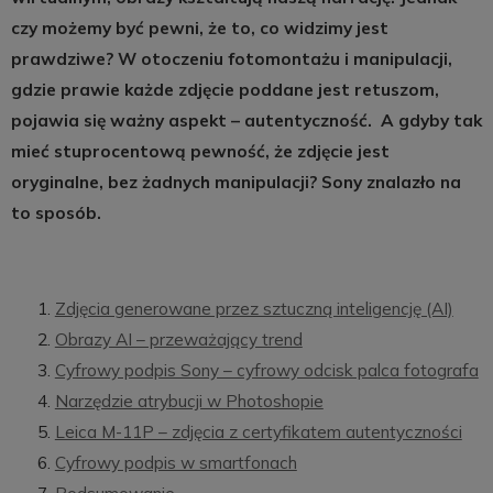
czy możemy być pewni, że to, co widzimy jest
prawdziwe? W otoczeniu fotomontażu i manipulacji,
gdzie prawie każde zdjęcie poddane jest retuszom,
pojawia się ważny aspekt – autentyczność. A gdyby tak
mieć stuprocentową pewność, że zdjęcie jest
oryginalne, bez żadnych manipulacji? Sony znalazło na
to sposób.
Zdjęcia generowane przez sztuczną inteligencję (AI)
Obrazy AI – przeważający trend
Cyfrowy podpis Sony – cyfrowy odcisk palca fotografa
Narzędzie atrybucji w Photoshopie
Leica M-11P – zdjęcia z certyfikatem autentyczności
Cyfrowy podpis w smartfonach