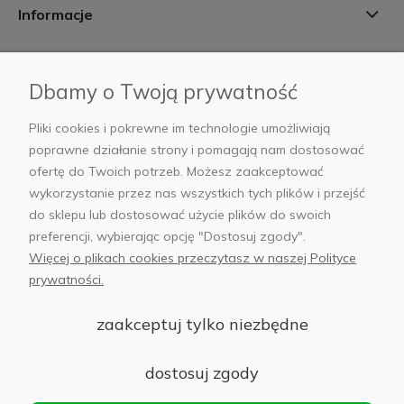
Informacje
Płatności i dostawa
Dbamy o Twoją prywatność
AB Foto
Pliki cookies i pokrewne im technologie umożliwiają
poprawne działanie strony i pomagają nam dostosować
ofertę do Twoich potrzeb. Możesz zaakceptować
wykorzystanie przez nas wszystkich tych plików i przejść
sklep@abfoto.pl
do sklepu lub dostosować użycie plików do swoich
preferencji, wybierając opcję "Dostosuj zgody".
+48 797 971 275
Więcej o plikach cookies przeczytasz w naszej Polityce
prywatności.
zaakceptuj tylko niezbędne
© 2025 Wszelkie prawa zastrzeżone. Serwis własnością:
AB FOTO
dostosuj zgody
Sp. z o.o.