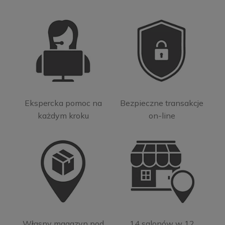
Ekspercka pomoc na
Bezpieczne transakcje
każdym kroku
on-line
Własny magazyn pod
14 salonów w 12