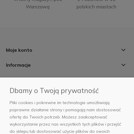
Warszawą
polskich miastach
Moje konto
Informacje
Płatności i dostawa
Dbamy o Twoją prywatność
AB Foto
Pliki cookies i pokrewne im technologie umożliwiają
poprawne działanie strony i pomagają nam dostosować
ofertę do Twoich potrzeb. Możesz zaakceptować
wykorzystanie przez nas wszystkich tych plików i przejść
sklep@abfoto.pl
do sklepu lub dostosować użycie plików do swoich