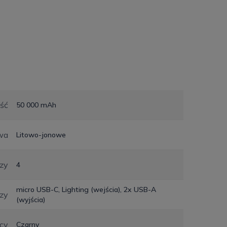
ść
50 000 mAh
wa
Litowo-jonowe
czy
4
micro USB-C, Lighting (wejścia), 2x USB-A
czy
(wyjścia)
ący
Czarny