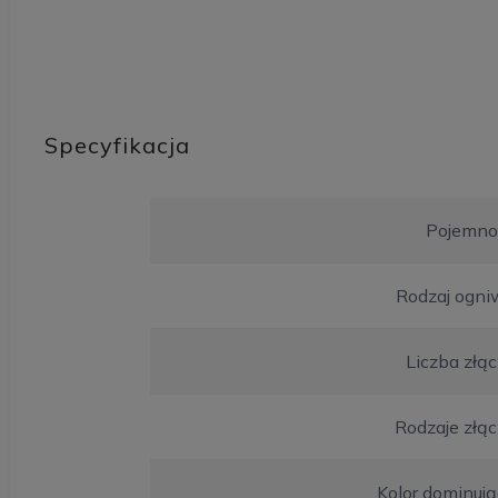
Specyfikacja
Pojemno
Rodzaj ogni
Liczba złą
Rodzaje złą
Kolor dominuj