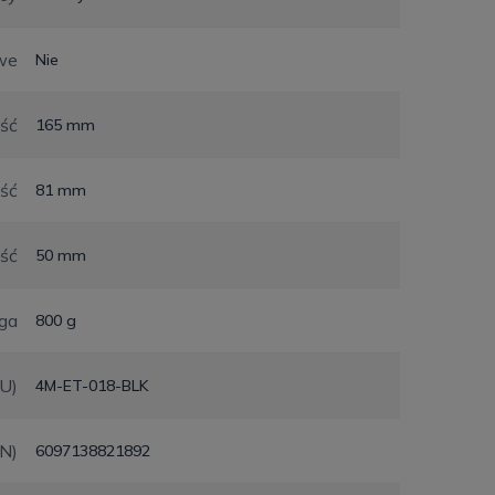
we
Nie
ść
165 mm
ść
81 mm
ść
50 mm
ga
800 g
KU)
4M-ET-018-BLK
N)
6097138821892