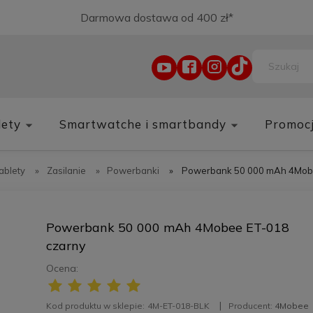
Darmowa dostawa od 400 zł*
lety
Smartwatche i smartbandy
Promoc
tablety
»
Zasilanie
»
Powerbanki
»
Powerbank 50 000 mAh 4Mobe
Powerbank 50 000 mAh 4Mobee ET-018
czarny
Ocena:
Kod produktu w sklepie:
4M-ET-018-BLK
Producent:
4Mobee