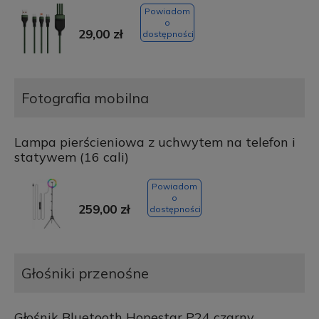
Powiadom
o
29,00 zł
dostępności
Fotografia mobilna
Lampa pierścieniowa z uchwytem na telefon i
statywem (16 cali)
Powiadom
o
259,00 zł
dostępności
Głośniki przenośne
Głośnik Bluetooth Hopestar P24 czarny