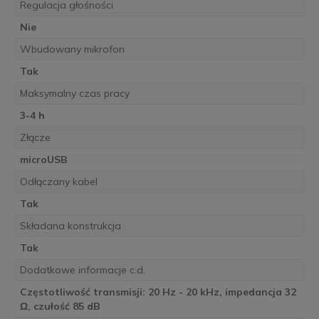
Regulacja głośności
Nie
Wbudowany mikrofon
Tak
Maksymalny czas pracy
3-4 h
Złącze
microUSB
Odłączany kabel
Tak
Składana konstrukcja
Tak
Dodatkowe informacje c.d.
Częstotliwość transmisji: 20 Hz - 20 kHz, impedancja 32
Ω, czułość 85 dB