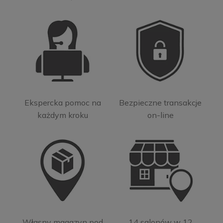
Ekspercka pomoc na
Bezpieczne transakcje
każdym kroku
on-line
Własny magazyn pod
14 salonów w 12