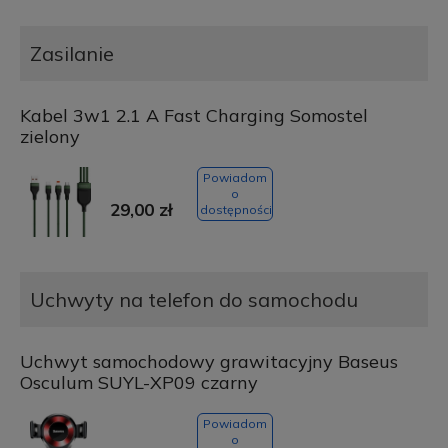
Zasilanie
Kabel 3w1 2.1 A Fast Charging Somostel
zielony
Powiadom
o
29,00 zł
dostępności
Uchwyty na telefon do samochodu
Uchwyt samochodowy grawitacyjny Baseus
Osculum SUYL-XP09 czarny
Powiadom
o