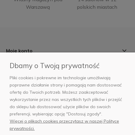
Warszawą
polskich miastach
Moje konto
Dbamy o Twoją prywatność
Informacje
Pliki cookies i pokrewne im technologie umożliwiają
Płatności i dostawa
poprawne działanie strony i pomagają nam dostosować
ofertę do Twoich potrzeb. Możesz zaakceptować
AB Foto
wykorzystanie przez nas wszystkich tych plików i przejść
do sklepu lub dostosować użycie plików do swoich
preferencji, wybierając opcję "Dostosuj zgody".
Więcej o plikach cookies przeczytasz w naszej Polityce
sklep@abfoto.pl
prywatności.