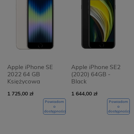
Apple iPhone SE
Apple iPhone SE2
2022 64 GB
(2020) 64GB -
Księżycowa
Black
poświata -
1 725,00 zł
1 644,00 zł
Starlight
Powiadom
Powiadom
o
o
dostępności
dostępności