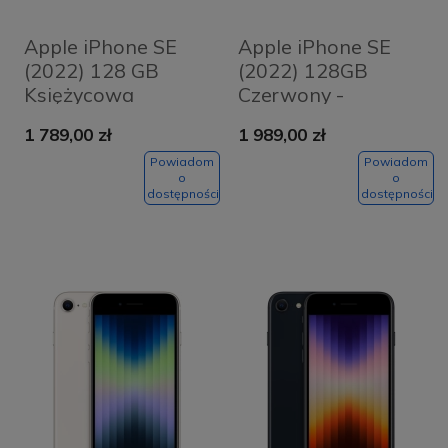
Apple iPhone SE
Apple iPhone SE
(2022) 128 GB
(2022) 128GB
Księżycowa
Czerwony -
poświata -
(PRODUCT) Red
1 789,00 zł
1 989,00 zł
Starlight
Powiadom
Powiadom
o
o
dostępności
dostępności