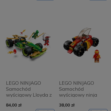
LEGO NINJAGO
LEGO NINJAGO
Samochód
Samochód
wyścigowy Lloyda z
wyścigowy ninja
napędem typu pull-
Kaia 71780
84,00 zł
38,00 zł
back 71828