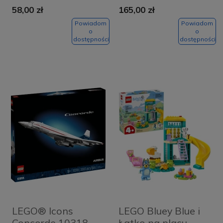
58,00 zł
165,00 zł
Powiadom
Powiadom
o
o
dostępności
dostępności
LEGO® Icons
LEGO Bluey Blue i
Concorde 10318
Łatko na placu