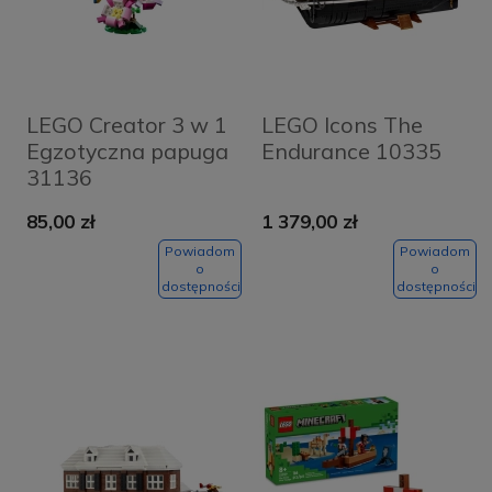
LEGO Creator 3 w 1
LEGO Icons The
Egzotyczna papuga
Endurance 10335
31136
85,00 zł
1 379,00 zł
Powiadom
Powiadom
o
o
dostępności
dostępności