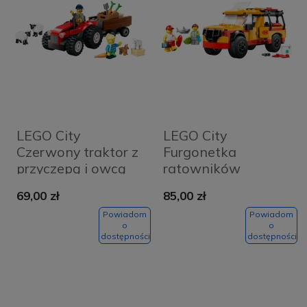
LEGO City
LEGO City
Czerwony traktor z
Furgonetka
przyczepą i owcą
ratowników
60461
plażowych 60453
69,00 zł
85,00 zł
Powiadom
Powiadom
o
o
dostępności
dostępności