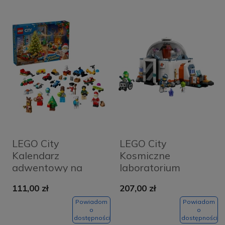
LEGO City
LEGO City
Kalendarz
Kosmiczne
adwentowy na
laboratorium
2025 rok 60475
naukowe 60439
111,00 zł
207,00 zł
Powiadom
Powiadom
o
o
dostępności
dostępności