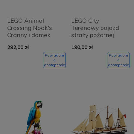
LEGO Animal
LEGO City
Crossing Nook's
Terenowy pojazd
Cranny i domek
straży pożarnej
Rosie 77050
60374
292,00 zł
190,00 zł
Powiadom
Powiadom
o
o
dostępności
dostępności