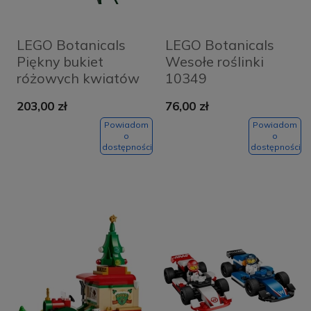
LEGO Botanicals
LEGO Botanicals
Piękny bukiet
Wesołe roślinki
różowych kwiatów
10349
10342
203,00 zł
76,00 zł
Powiadom
Powiadom
o
o
dostępności
dostępności