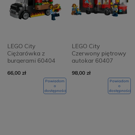
LEGO City
LEGO City
Ciężarówka z
Czerwony piętrowy
burgerami 60404
autokar 60407
66,00 zł
98,00 zł
Powiadom
Powiadom
o
o
dostępności
dostępności