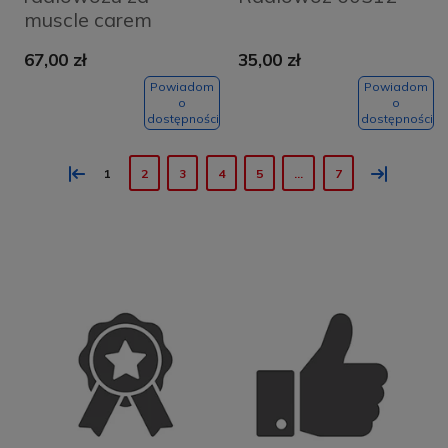
muscle carem
60415
67,00 zł
35,00 zł
Powiadom
Powiadom
o
o
dostępności
dostępności
«
»
1
2
3
4
5
...
7