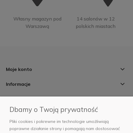
Własny magazyn pod
14 salonów w 12
Warszawą
polskich miastach
Moje konto
Informacje
Płatności i dostawa
Dbamy o Twoją prywatność
AB Foto
Pliki cookies i pokrewne im technologie umożliwiają
poprawne działanie strony i pomagają nam dostosować