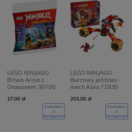
LEGO NINJAGO
LEGO NINJAGO
Bitwa Arina z
Burzowy jeździec-
Dragonem 30700
mech Kaia 71830
17,00 zł
203,00 zł
Powiadom
Powiadom
o
o
dostępności
dostępności