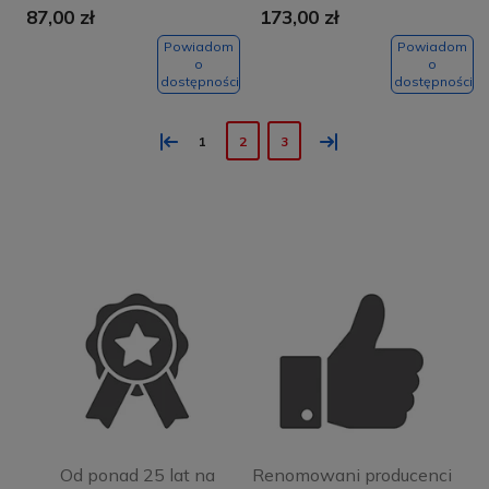
87,00 zł
173,00 zł
Powiadom
Powiadom
o
o
dostępności
dostępności
«
»
1
2
3
Od ponad 25 lat na
Renomowani producenci