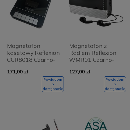
Magnetofon
Magnetofon z
kasetowy Reflexion
Radiem Reflexion
CCR8018 Czarno-
WMR01 Czarno-
srebrny - Black and
srebrny - Black and
171,00 zł
127,00 zł
silver
silver
Powiadom
Powiadom
o
o
dostępności
dostępności