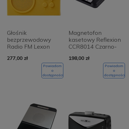
Głośnik
Magnetofon
bezprzewodowy
kasetowy Reflexion
Radio FM Lexon
CCR8014 Czarno-
Tykho 3 Żółty -
srebrny - Black and
277,00 zł
198,00 zł
Yellow
silver
Powiadom
Powiadom
o
o
dostępności
dostępności