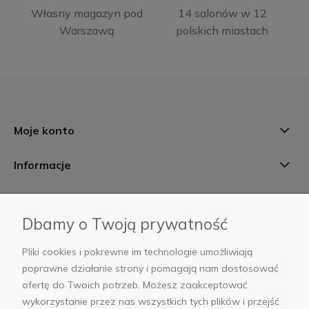
Własny magazyn pod
14 salonów w 12
Warszawą
polskich miastach
Moje konto
Informacje
Płatności i dostawa
Dbamy o Twoją prywatność
AB Foto
Pliki cookies i pokrewne im technologie umożliwiają
poprawne działanie strony i pomagają nam dostosować
ofertę do Twoich potrzeb. Możesz zaakceptować
wykorzystanie przez nas wszystkich tych plików i przejść
sklep@abfoto.pl