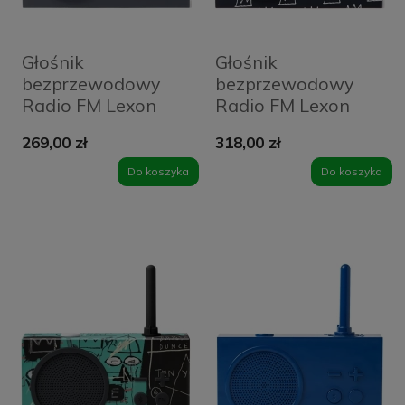
Głośnik
Głośnik
bezprzewodowy
bezprzewodowy
Radio FM Lexon
Radio FM Lexon
Tykho 3 Szary -
Tykho 3 X JMB
269,00 zł
318,00 zł
Dark Grey
Crown Czarny -
Black
Do koszyka
Do koszyka