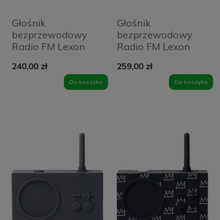
Głośnik
Głośnik
bezprzewodowy
bezprzewodowy
Radio FM Lexon
Radio FM Lexon
Tykho 3 Niebieski -
Tykho 3
240,00 zł
259,00 zł
Duck Blue
Pomarańczowy -
Orange
Do koszyka
Do koszyka