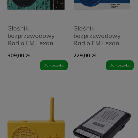
Głośnik
Głośnik
bezprzewodowy
bezprzewodowy
Radio FM Lexon
Radio FM Lexon
Tykho 3 X JMB
Tykho 3 X Pantone
309,00 zł
229,00 zł
Equals Pi Czarny -
Niebieski - Blue
Black
Do koszyka
Do koszyka