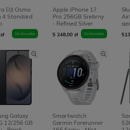
a DJI Osmo
Apple iPhone 17
Sł
n 4 Standard
Pro 256GB Srebrny
Air
o
- Refined Silver
gen
Ma
zł
Do koszyka
5 248,00 zł
Do koszyka
513
Li
ng Galaxy
Smartwatch
Sa
G 12/256 GB
Garmin Forerunner
S2
 - Black
165 Szary - Mist
12