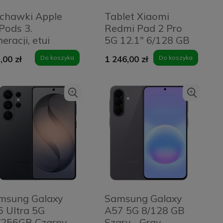
uchawki Apple
Tablet Xiaomi
Pods 3.
Redmi Pad 2 Pro
eracji, etui
5G 12.1" 6/128 GB
gSafe z
Grafitowy szary -
,00 zł
Do koszyka
1 246,00 zł
Do koszyka
ghtning
Graphite Grey
msung Galaxy
Samsung Galaxy
6 Ultra 5G
A57 5G 8/128 GB
/256GB Czarny -
Szary - Gray