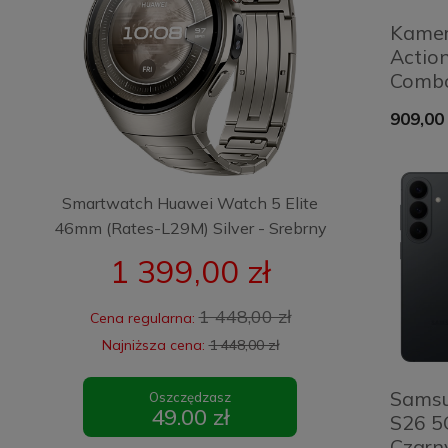
Kamer
Actio
Comb
909,00 
Smartwatch Huawei Watch 5 Elite
46mm (Rates-L29M) Silver - Srebrny
1 399,00 zł
1 448,00 zł
Cena regularna:
Najniższa cena:
1 448,00 zł
Samsu
Oszczędzasz
49.00 zł
S26 5
Czarny