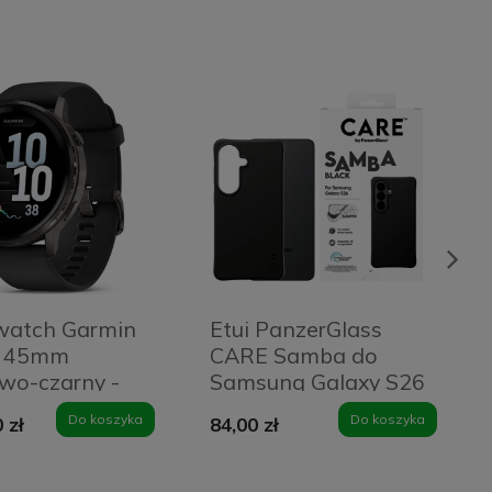
watch Garmin
Etui PanzerGlass
4 45mm
CARE Samba do
owo-czarny -
Samsung Galaxy S26
Black
Czarne - Black
Do koszyka
Do koszyka
 zł
84,00 zł