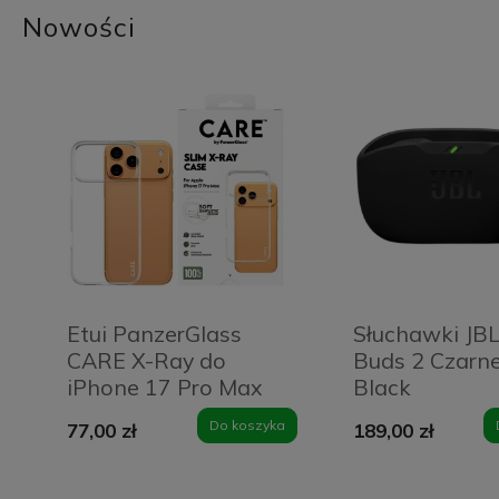
Nowości
Etui PanzerGlass
Słuchawki JB
CARE X-Ray do
Buds 2 Czarne
iPhone 17 Pro Max
Black
Przezroczyste - Clear
Do koszyka
77,00 zł
189,00 zł