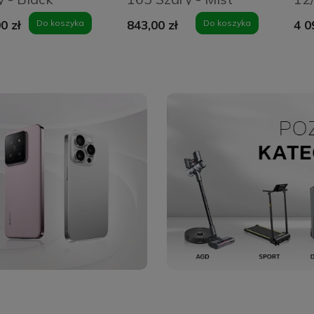
Grey
Bl
0 zł
Do koszyka
843,00 zł
Do koszyka
4 0