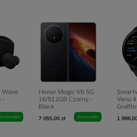
L Wave
Honor Magic V6 5G
Smart
 -
16/512GB Czarny -
Venu 
Black
Grafit
Slate-
Do koszyka
Do koszyka
7 055,00 zł
1 986,00