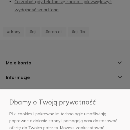
Co zrobić, gdy telefon się zacina – jak zwiększyć
wydajność smartfona
#drony
#dji
#dron dji
#dji flip
Moje konto
Informacje
Płatności i dostawa
Dbamy o Twoją prywatność
AB Foto
Pliki cookies i pokrewne im technologie umożliwiają
poprawne działanie strony i pomagają nam dostosować
ofertę do Twoich potrzeb. Możesz zaakceptować