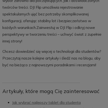
wybór zarówno dla początkujących, jak i doświadczonych
twórców treści. DJI Flip umożliwia rejestrowanie
spektakularnych ujęć bez potrzeby skomplikowanej
konfiguracji, oferując stabilny lot i bezpieczeństwo w
każdych warunkach.Zainwestuj w DJI Flip i odkryj nowe
perspektywy w tworzeniu treści – uchwyć świat z zupełnie
innej strony!
Chcesz dowiedzieć się więcej o technologii dla studentów?
Przeczytaj nasze kolejne artykuły i śledź nas na blogu, aby
być na bieżąco z najnowszymi poradnikami i recenzjami!
Artykuły, które mogą Cię zainteresować
Jak wybrać najlepszy tablet dla studenta