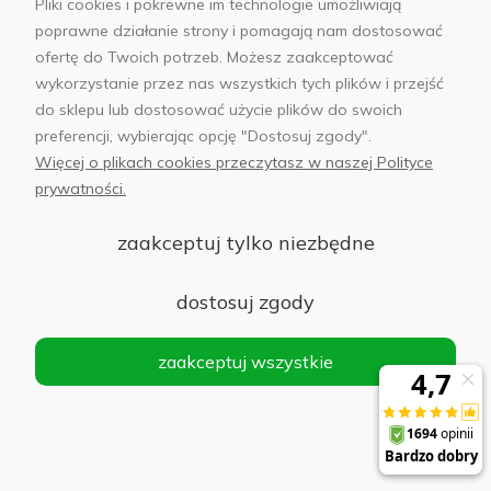
Pliki cookies i pokrewne im technologie umożliwiają
sklep@abfoto.pl
poprawne działanie strony i pomagają nam dostosować
ofertę do Twoich potrzeb. Możesz zaakceptować
+48 797 971 275
wykorzystanie przez nas wszystkich tych plików i przejść
do sklepu lub dostosować użycie plików do swoich
preferencji, wybierając opcję "Dostosuj zgody".
Więcej o plikach cookies przeczytasz w naszej Polityce
prywatności.
© 2025 Wszelkie prawa zastrzeżone. Serwis własnością:
AB FOTO
zaakceptuj tylko niezbędne
Sp. z o.o.
Siedziba: 02-486 WARSZAWA, Al. Jerozolimskie 176, NIP
1132646403 KRS nr 0000271999
.
dostosuj zgody
'
zaakceptuj wszystkie
Sklep internetowy Shoper Premium
realizacja imodules