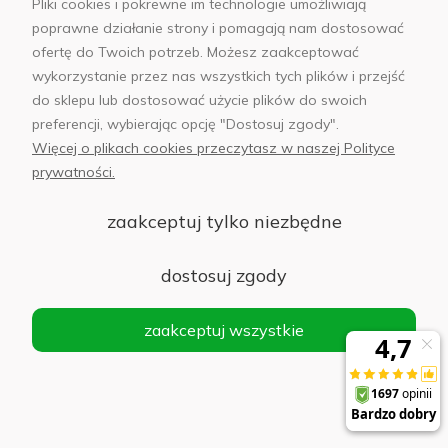
Pliki cookies i pokrewne im technologie umożliwiają
Informacje
poprawne działanie strony i pomagają nam dostosować
ofertę do Twoich potrzeb. Możesz zaakceptować
Płatności i dostawa
wykorzystanie przez nas wszystkich tych plików i przejść
do sklepu lub dostosować użycie plików do swoich
AB Foto
preferencji, wybierając opcję "Dostosuj zgody".
Więcej o plikach cookies przeczytasz w naszej Polityce
prywatności.
zaakceptuj tylko niezbędne
sklep@abfoto.pl
+48 797 971 275
dostosuj zgody
zaakceptuj wszystkie
© 2025 Wszelkie prawa zastrzeżone. Serwis własnością:
AB FOTO
Sp. z o.o.