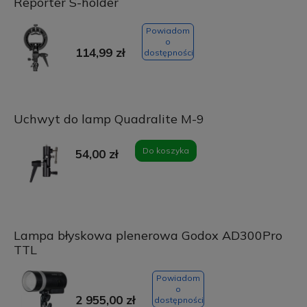
Reporter S-holder
Powiadom
o
114,99 zł
dostępności
Uchwyt do lamp Quadralite M-9
Do koszyka
54,00 zł
Lampa błyskowa plenerowa Godox AD300Pro
TTL
Powiadom
o
2 955,00 zł
dostępności