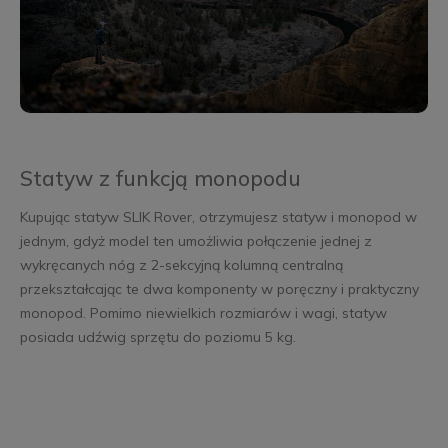
Statyw z funkcją monopodu
Kupując statyw SLIK Rover, otrzymujesz statyw i monopod w
jednym, gdyż model ten umożliwia połączenie jednej z
wykręcanych nóg z 2-sekcyjną kolumną centralną
przekształcając te dwa komponenty w poręczny i praktyczny
monopod. Pomimo niewielkich rozmiarów i wagi, statyw
posiada udźwig sprzętu do poziomu 5 kg.