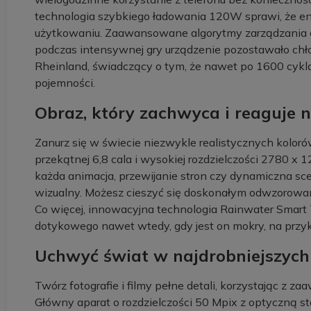
technologia szybkiego ładowania 120W sprawi, że en
użytkowaniu. Zaawansowane algorytmy zarządzania en
podczas intensywnej gry urządzenie pozostawało chł
Rheinland, świadczący o tym, że nawet po 1600 cykla
pojemności.
Obraz, który zachwyca i reaguje 
Zanurz się w świecie niezwykle realistycznych kolo
przekątnej 6,8 cala i wysokiej rozdzielczości 2780 x 
każda animacja, przewijanie stron czy dynamiczna sc
wizualny. Możesz cieszyć się doskonałym odwzorowani
Co więcej, innowacyjna technologia Rainwater Smart
dotykowego nawet wtedy, gdy jest on mokry, na przyk
Uchwyć świat w najdrobniejszych
Twórz fotografie i filmy pełne detali, korzystając z
Główny aparat o rozdzielczości 50 Mpix z optyczną st