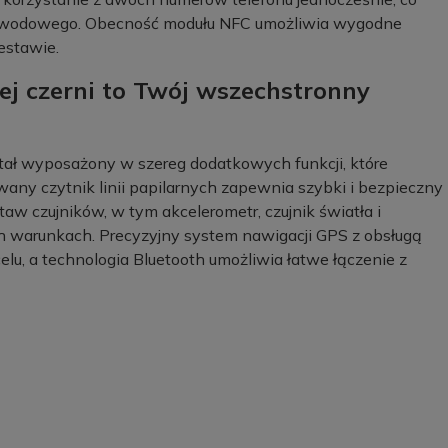
 zawodowego. Obecność modułu NFC umożliwia wygodne
estawie.
j czerni to Twój wszechstronny
tał wyposażony w szereg dodatkowych funkcji, które
y czytnik linii papilarnych zapewnia szybki i bezpieczny
aw czujników, w tym akcelerometr, czujnik światła i
ych warunkach. Precyzyjny system nawigacji GPS z obsługą
u, a technologia Bluetooth umożliwia łatwe łączenie z