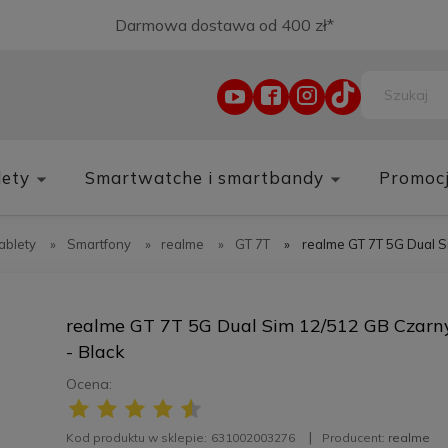
Darmowa dostawa od 400 zł*
lety
Smartwatche i smartbandy
Promoc
tablety
»
Smartfony
»
realme
»
GT 7T
»
realme GT 7T 5G Dual S
realme GT 7T 5G Dual Sim 12/512 GB Czarn
- Black
Ocena:
Kod produktu w sklepie:
631002003276
Producent:
realme