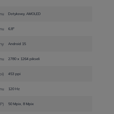
nu
Dotykowy, AMOLED
nu
6,8"
ny
Android 15
anu
2780 x 1264 pikseli
pi)
453 ppi
anu
120 Hz
MP)
50 Mpix, 8 Mpix