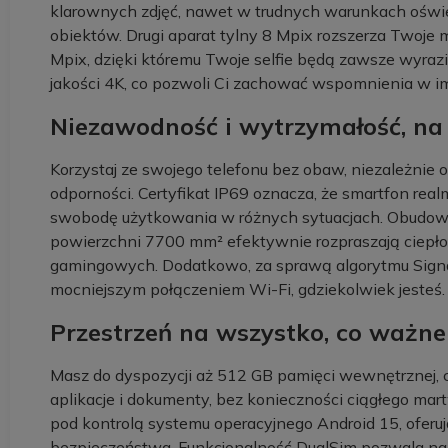
klarownych zdjęć, nawet w trudnych warunkach oświe
obiektów. Drugi aparat tylny 8 Mpix rozszerza Twoje m
Mpix, dzięki któremu Twoje selfie będą zawsze wyra
jakości 4K, co pozwoli Ci zachować wspomnienia w imp
Niezawodność i wytrzymałość, na 
Korzystaj ze swojego telefonu bez obaw, niezależnie o
odporności. Certyfikat IP69 oznacza, że smartfon real
swobodę użytkowania w różnych sytuacjach. Obudow
powierzchni 7700 mm² efektywnie rozpraszają ciepło, 
gamingowych. Dodatkowo, za sprawą algorytmu SignalC
mocniejszym połączeniem Wi-Fi, gdziekolwiek jesteś.
Przestrzeń na wszystko, co ważne
Masz do dyspozycji aż 512 GB pamięci wewnętrznej, c
aplikacje i dokumenty, bez konieczności ciągłego mart
pod kontrolą systemu operacyjnego Android 15, oferuj
bezpieczeństwa. Funkcjonalność DualSim pozwala na 