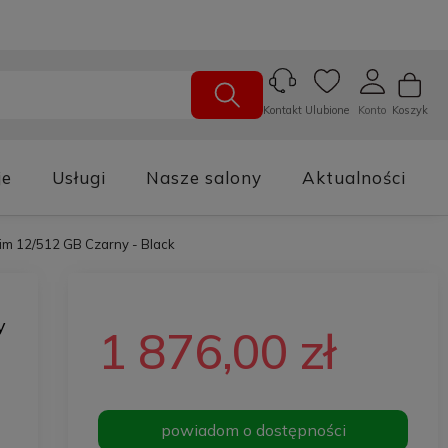
Ulubione
Konto
Koszyk
Kontakt
je
Usługi
Nasze salony
Aktualności
im 12/512 GB Czarny - Black
y
1 876,00 zł
powiadom o dostępności