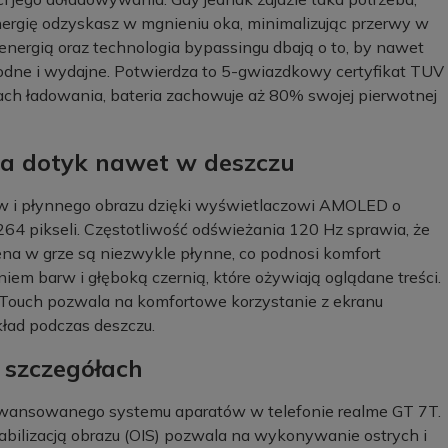
ergię odzyskasz w mgnieniu oka, minimalizując przerwy w
ergią oraz technologia bypassingu dbają o to, by nawet
odne i wydajne. Potwierdza to 5-gwiazdkowy certyfikat TUV
ch ładowania, bateria zachowuje aż 80% swojej pierwotnej
na dotyk nawet w deszczu
rów i płynnego obrazu dzięki wyświetlaczowi AMOLED o
1264 pikseli. Częstotliwość odświeżania 120 Hz sprawia, że
ena w grze są niezwykle płynne, co podnosi komfort
em barw i głęboką czernią, które ożywiają oglądane treści.
 Touch pozwala na komfortowe korzystanie z ekranu
ład podczas deszczu.
 szczegółach
 zaawansowanego systemu aparatów w telefonie realme GT 7T.
abilizacją obrazu (OIS) pozwala na wykonywanie ostrych i