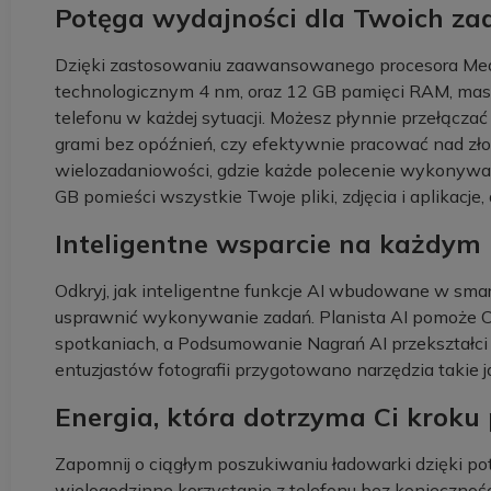
Potęga wydajności dla Twoich zad
Dzięki zastosowaniu zaawansowanego procesora Me
technologicznym 4 nm, oraz 12 GB pamięci RAM, masz
telefonu w każdej sytuacji. Możesz płynnie przełącza
grami bez opóźnień, czy efektywnie pracować nad zł
wielozadaniowości, gdzie każde polecenie wykonyw
GB pomieści wszystkie Twoje pliki, zdjęcia i aplikac
Inteligentne wsparcie na każdym 
Odkryj, jak inteligentne funkcje AI wbudowane w smar
usprawnić wykonywanie zadań. Planista AI pomoże 
spotkaniach, a Podsumowanie Nagrań AI przekształci d
entuzjastów fotografii przygotowano narzędzia takie
Energia, która dotrzyma Ci kroku 
Zapomnij o ciągłym poszukiwaniu ładowarki dzięki po
wielogodzinne korzystanie z telefonu bez koniecznośc