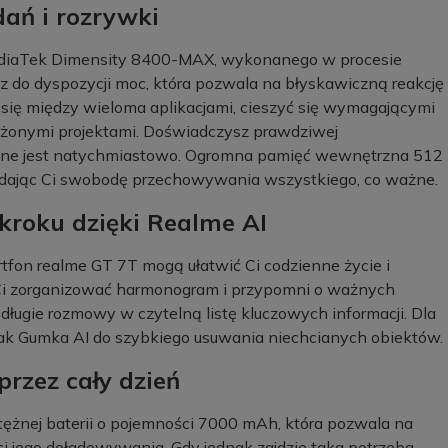
ań i rozrywki
diaTek Dimensity 8400-MAX, wykonanego w procesie
 do dyspozycji moc, która pozwala na błyskawiczną reakcję
ć się między wieloma aplikacjami, cieszyć się wymagającymi
ożonymi projektami. Doświadczysz prawdziwej
ane jest natychmiastowo. Ogromna pamięć wewnętrzna 512
je, dając Ci swobodę przechowywania wszystkiego, co ważne.
kroku dzięki Realme AI
tfon realme GT 7T mogą ułatwić Ci codzienne życie i
Ci zorganizować harmonogram i przypomni o ważnych
ługie rozmowy w czytelną listę kluczowych informacji. Dla
 jak Gumka AI do szybkiego usuwania niechcianych obiektów.
przez cały dzień
tężnej baterii o pojemności 7000 mAh, która pozwala na
i jego doładowywania. Gdy jednak zajdzie taka potrzeba,