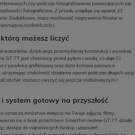
tleniowych czy podczas fotografowania poruszających się
ożliwości fotograficzne. Z przodu znajduje się aparat 32
ziste. Dodatkowo, masz możliwość nagrywania filmów w
onującej rozdzielczości.
którą możesz liczyć
d warunków, dzięki jego przemyślanej konstrukcji i wysokiej
me GT 7T jest chroniony przed pyłem i wodą, co daje Ci
a z powłoką grafenową oraz duża komora parowa o
utrzymując stabilność działania nawet podczas długich sesji
atcher, możesz cieszyć się jeszcze stabilniejszym i
 i system gotowy na przyszłość
o oznacza mnóstwo miejsca na Twoje zdjęcia, filmy,
wienia się o brak przestrzeni. Smartfon realme GT 7T działa
ąc dostęp do najnowszych funkcji i ulepszeń
korzystanie z dwóch numerów telefonu jednocześnie, co