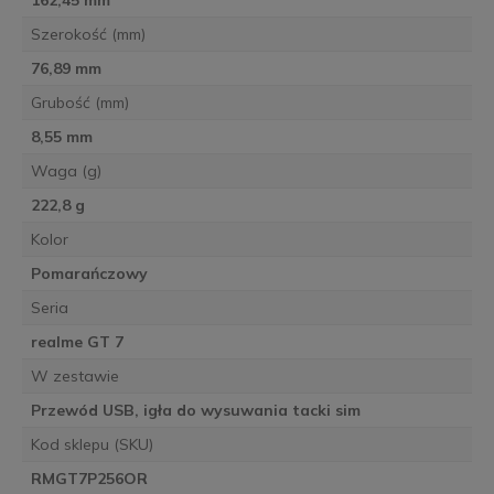
162,45 mm
Szerokość (mm)
76,89 mm
Grubość (mm)
8,55 mm
Waga (g)
222,8 g
Kolor
Pomarańczowy
Seria
realme GT 7
W zestawie
Przewód USB, igła do wysuwania tacki sim
Kod sklepu (SKU)
RMGT7P256OR