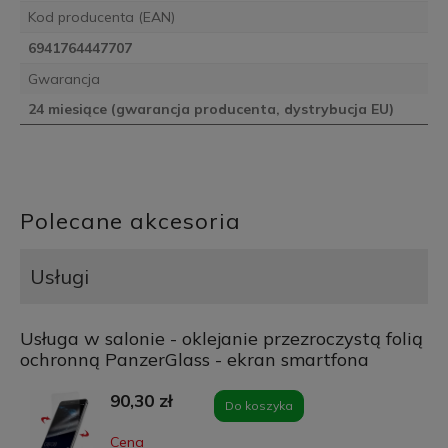
Kod producenta (EAN)
6941764447707
Gwarancja
24 miesiące (gwarancja producenta, dystrybucja EU)
Polecane akcesoria
Usługi
Usługa w salonie - oklejanie przezroczystą folią
ochronną PanzerGlass - ekran smartfona
90,30 zł
Do koszyka
Cena