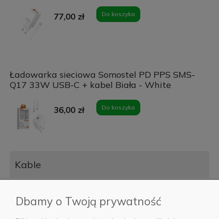
Do koszyka
77,00 zł
Ładowarka sieciowa Somostel PD PPS SMS-
Q17 33W USB-C + kabel Biała - White
Do koszyka
36,00 zł
Kable
Kabel USB-A-do USB-C Somostel czerwony
Dbamy o Twoją prywatność
Powiadom