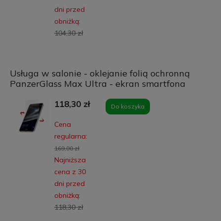
dni przed
obniżką:
104,30 zł
Usługa w salonie - oklejanie folią ochronną
PanzerGlass Max Ultra - ekran smartfona
118,30 zł
Do koszyka
Cena
regularna:
169,00 zł
Najniższa
cena z 30
dni przed
obniżką:
118,30 zł