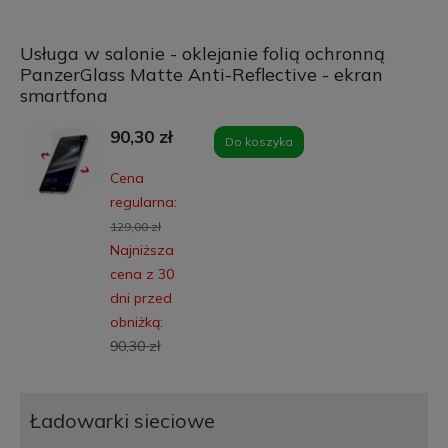
Usługa w salonie - oklejanie folią ochronną
PanzerGlass Matte Anti-Reflective - ekran
smartfona
90,30 zł
Do koszyka
Cena
regularna:
129,00 zł
Najniższa
cena z 30
dni przed
obniżką:
90,30 zł
Ładowarki sieciowe