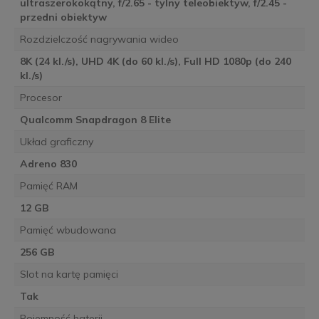
ultraszerokokątny, f/2.65 - tylny teleobiektyw, f/2.45 -
przedni obiektyw
Rozdzielczość nagrywania wideo
8K (24 kl./s), UHD 4K (do 60 kl./s), Full HD 1080p (do 240
kl./s)
Procesor
Qualcomm Snapdragon 8 Elite
Układ graficzny
Adreno 830
Pamięć RAM
12 GB
Pamięć wbudowana
256 GB
Slot na kartę pamięci
Tak
Pojemność baterii