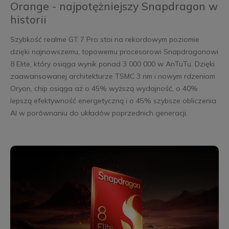
Orange - najpotężniejszy Snapdragon w
historii
Szybkość realme GT 7 Pro stoi na rekordowym poziomie
dzięki najnowszemu, topowemu procesorowi Snapdragonowi
8 Elite, który osiąga wynik ponad 3 000 000 w AnTuTu. Dzięki
zaawansowanej architekturze TSMC 3 nm i nowym rdzeniom
Oryon, chip osiąga aż o 45% wyższą wydajność, o 40%
lepszą efektywność energetyczną i o 45% szybsze obliczenia
AI w porównaniu do układów poprzednich generacji.