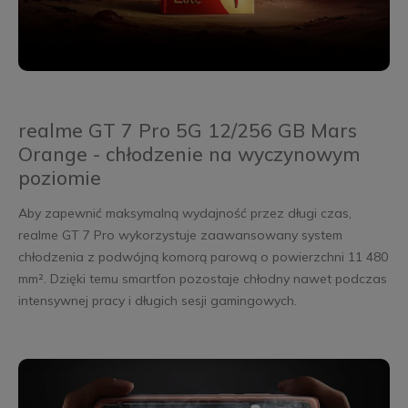
realme GT 7 Pro 5G 12/256 GB Mars
Orange - chłodzenie na wyczynowym
poziomie
Aby zapewnić maksymalną wydajność przez długi czas,
realme GT 7 Pro wykorzystuje zaawansowany system
chłodzenia z podwójną komorą parową o powierzchni 11 480
mm². Dzięki temu smartfon pozostaje chłodny nawet podczas
intensywnej pracy i długich sesji gamingowych.