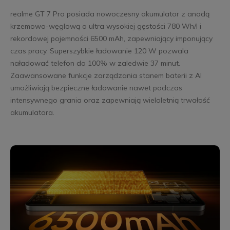
realme GT 7 Pro posiada nowoczesny akumulator z anodą
krzemowo-węglową o ultra wysokiej gęstości 780 Wh/l i
rekordowej pojemności 6500 mAh, zapewniający imponujący
czas pracy. Superszybkie ładowanie 120 W pozwala
naładować telefon do 100% w zaledwie 37 minut.
Zaawansowane funkcje zarządzania stanem baterii z AI
umożliwiają bezpieczne ładowanie nawet podczas
intensywnego grania oraz zapewniają wieloletnią trwałość
akumulatora.