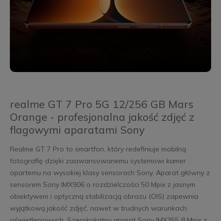
realme GT 7 Pro 5G 12/256 GB Mars
Orange - profesjonalna jakość zdjęć z
flagowymi aparatami Sony
Realme GT 7 Pro to smartfon, który redefiniuje mobilną
fotografię dzięki zaawansowanemu systemowi kamer
opartemu na wysokiej klasy sensorach Sony. Aparat główny z
sensorem Sony IMX906 o rozdzielczości 50 Mpix z jasnym
obiektywem i optyczną stabilizacją obrazu (OIS) zapewnia
wyjątkową jakość zdjęć, nawet w trudnych warunkach
oświetleniowych. Szerokokątny aparat Sony IMX355 8 Mpix z