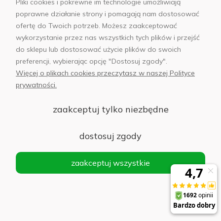
Pliki cookies i pokrewne im technologie umożliwiają
o
25,00 zł
dostępności
poprawne działanie strony i pomagają nam dostosować
ofertę do Twoich potrzeb. Możesz zaakceptować
wykorzystanie przez nas wszystkich tych plików i przejść
do sklepu lub dostosować użycie plików do swoich
Kabel USB-A USB-C SMS-BP04 3A 1.2 m
preferencji, wybierając opcję "Dostosuj zgody".
Somostel czarny
Więcej o plikach cookies przeczytasz w naszej Polityce
prywatności.
Do koszyka
10,00 zł
zaakceptuj tylko niezbędne
dostosuj zgody
Kabel USB-C Somostel 240 W 100 cm Czarny -
zaakceptuj wszystkie
Black
Do koszyka
31,00 zł