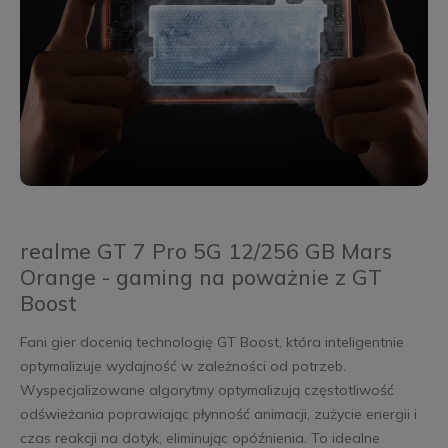
realme GT 7 Pro 5G 12/256 GB Mars
Orange - gaming na poważnie z GT
Boost
Fani gier docenią technologię GT Boost, która inteligentnie
optymalizuje wydajność w zależności od potrzeb.
Wyspecjalizowane algorytmy optymalizują częstotliwość
odświeżania poprawiając płynność animacji, zużycie energii i
czas reakcji na dotyk, eliminując opóźnienia. To idealne