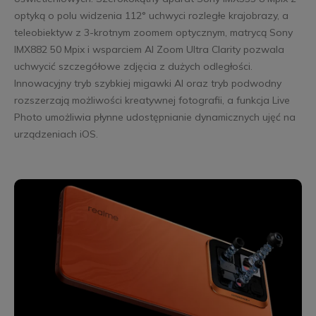
optyką o polu widzenia 112° uchwyci rozległe krajobrazy, a
teleobiektyw z 3-krotnym zoomem optycznym, matrycą Sony
IMX882 50 Mpix i wsparciem AI Zoom Ultra Clarity pozwala
uchwycić szczegółowe zdjęcia z dużych odległości.
Innowacyjny tryb szybkiej migawki AI oraz tryb podwodny
rozszerzają możliwości kreatywnej fotografii, a funkcja Live
Photo umożliwia płynne udostępnianie dynamicznych ujęć na
urządzeniach iOS.