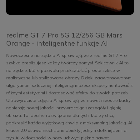
realme GT 7 Pro 5G 12/256 GB Mars
Orange - inteligentne funkcje AI
Nowoczesne narzędzia AI sprawiają, że z realme GT 7 Pro
szybko zrealizujesz każdy twórczy pomysł. Szkicownik AI to
narzędzie, które pozwala przekształcić proste szkice w
realistyczne lub stylizowane obrazy. Dzięki zaawansowanym
algorytmom sztucznej inteligencji możesz eksperymentować z
różnymi estetykami i dostosować efekty do swoich potrzeb.
Ultrawyraziste zdjęcia AI sprawiają, że nawet nieostre kadry
nabierają nowej jakości, przywracając szczegóły i głębię
obrazu. To idealne rozwiązanie dla tych, którzy chcą
podkreślić każdą wyjątkową chwilę z maksymalną jakością. AI
Eraser 2.0 usuwa niechciane obiekty jednym dotknięciem, a
tryb AI widoczności w nocy uchwyci piękno nawet