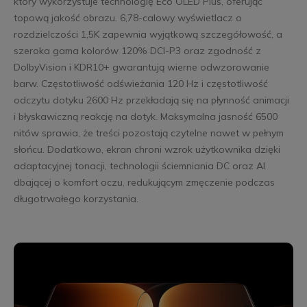
który wykorzystuje technologię Eco OLED Plus, oferując
topową jakość obrazu. 6,78-calowy wyświetlacz o
rozdzielczości 1,5K zapewnia wyjątkową szczegółowość, a
szeroka gama kolorów 120% DCI-P3 oraz zgodność z
DolbyVision i KDR10+ gwarantują wierne odwzorowanie
barw. Częstotliwość odświeżania 120 Hz i częstotliwość
odczytu dotyku 2600 Hz przekładają się na płynność animacji
i błyskawiczną reakcję na dotyk. Maksymalna jasność 6500
nitów sprawia, że treści pozostają czytelne nawet w pełnym
słońcu. Dodatkowo, ekran chroni wzrok użytkownika dzięki
adaptacyjnej tonacji, technologii ściemniania DC oraz AI
dbającej o komfort oczu, redukującym zmęczenie podczas
długotrwałego korzystania.