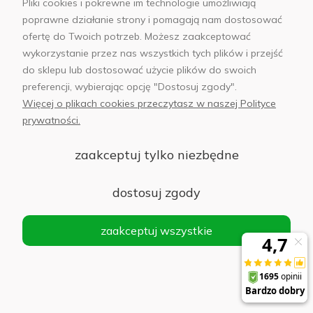
Pliki cookies i pokrewne im technologie umożliwiają
poprawne działanie strony i pomagają nam dostosować
ofertę do Twoich potrzeb. Możesz zaakceptować
Lampy pierścieniowe i wielopunktowe
wykorzystanie przez nas wszystkich tych plików i przejść
do sklepu lub dostosować użycie plików do swoich
preferencji, wybierając opcję "Dostosuj zgody".
Lampa pierścieniowa bezprzewodowa z
Więcej o plikach cookies przeczytasz w naszej Polityce
uchwytem na telefon i statywem biurkowym
prywatności.
(12 cali)
zaakceptuj tylko niezbędne
Do koszyka
157,00 zł
dostosuj zgody
zaakceptuj wszystkie
Selfie stick/statyw Puluz z lampą pierścieniową
LED
Powiadom
o
83,00 zł
dostępności