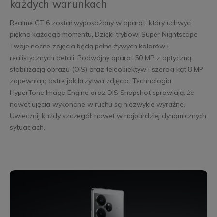
każdych warunkach
Realme GT 6 został wyposażony w aparat, który uchwyci
piękno każdego momentu. Dzięki trybowi Super Nightscape
Twoje nocne zdjęcia będą pełne żywych kolorów i
realistycznych detali. Podwójny aparat 50 MP z optyczną
stabilizacją obrazu (OIS) oraz teleobiektyw i szeroki kąt 8 MP
zapewniają ostre jak brzytwa zdjęcia. Technologia
HyperTone Image Engine oraz DIS Snapshot sprawiają, że
nawet ujęcia wykonane w ruchu są niezwykle wyraźne.
Uwiecznij każdy szczegół, nawet w najbardziej dynamicznych
sytuacjach.