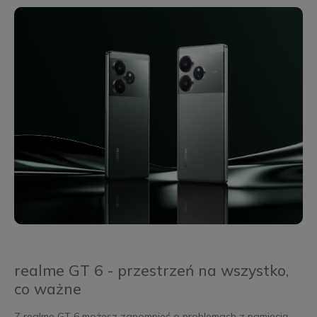
realme GT 6 - przestrzeń na wszystko,
co ważne
Z realme GT 6 możesz zapomnieć o problemach z pamięcią.