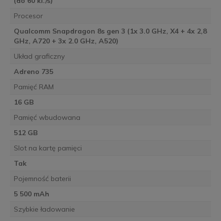
(do 60 kl./s)
Procesor
Qualcomm Snapdragon 8s gen 3 (1x 3.0 GHz, X4 + 4x 2,8
GHz, A720 + 3x 2.0 GHz, A520)
Układ graficzny
Adreno 735
Pamięć RAM
16 GB
Pamięć wbudowana
512 GB
Slot na kartę pamięci
Tak
Pojemność baterii
5 500 mAh
Szybkie ładowanie