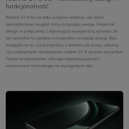
funkcjonalność
Realme GT 6 to nie tylko potężne wnętrze, ale także
nieszablonowy wygląd, który przyciąga uwagę. Elegancki
design w połączeniu z imponującą wydajnością sprawia, że
ten smartfon to idealne rozwiązanie na każdą okazję. Bez
względu na to, czy korzystasz z telefonu do pracy, zabawy,
czy codziennych obowiązków, realme GT 6 sprosta wszystkim
Twoim oczekiwaniom, oferując najwyższą jakość i
nowoczesne technologie na wyciągnięcie ręki.