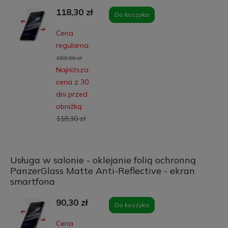
118,30 zł
Do koszyka
Cena
regularna:
169,00 zł
Najniższa
cena z 30
dni przed
obniżką:
118,30 zł
Usługa w salonie - oklejanie folią ochronną
PanzerGlass Matte Anti-Reflective - ekran
smartfona
90,30 zł
Do koszyka
Cena