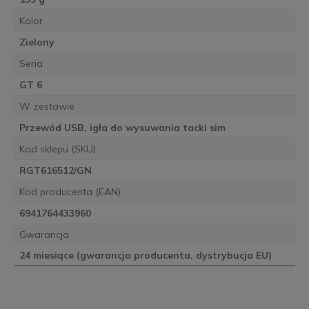
Kolor
Zielony
Seria
GT 6
W zestawie
Przewód USB, igła do wysuwania tacki sim
Kod sklepu (SKU)
RGT616512/GN
Kod producenta (EAN)
6941764433960
Gwarancja
24 miesiące (gwarancja producenta, dystrybucja EU)