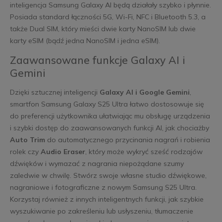
inteligencja Samsung Galaxy AI będą działały szybko i płynnie.
Posiada standard łączności 5G, Wi-Fi, NFC i Bluetooth 5.3, a
także Dual SIM, który mieści dwie karty NanoSIM lub dwie
karty eSIM (bądź jedna NanoSIM i jedna eSIM).
Zaawansowane funkcje Galaxy AI i
Gemini
Dzięki sztucznej inteligencji
Galaxy AI i Google Gemini
,
smartfon Samsung Galaxy S25 Ultra łatwo dostosowuje się
do preferencji użytkownika ułatwiając mu obsługę urządzenia
i szybki dostęp do zaawansowanych funkcji AI, jak chociażby
Auto Trim
do automatycznego przycinania nagrań i robienia
rolek czy
Audio Eraser
, który może wykryć sześć rodzajów
dźwięków i wymazać z nagrania niepożądane szumy
zaledwie w chwilę. Stwórz swoje własne studio dźwiękowe,
nagraniowe i fotograficzne z nowym Samsung S25 Ultra.
Korzystaj również z innych inteligentnych funkcji, jak szybkie
wyszukiwanie po zakreśleniu lub usłyszeniu, tłumaczenie