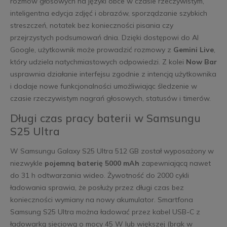
rozmów głosowych na języki obce w czasie rzeczywistym,
inteligentna edycja zdjęć i obrazów, sporządzanie szybkich
streszczeń, notatek bez konieczności pisania czy
przejrzystych podsumowań dnia. Dzięki dostępowi do AI
Google, użytkownik może prowadzić rozmowy z
Gemini Live
,
który udziela natychmiastowych odpowiedzi. Z kolei
Now Bar
usprawnia działanie interfejsu zgodnie z intencją użytkownika
i dodaje nowe funkcjonalności umożliwiając śledzenie w
czasie rzeczywistym nagrań głosowych, statusów i timerów.
Długi czas pracy baterii w Samsungu
S25 Ultra
W Samsungu Galaxy S25 Ultra 512 GB został wyposażony w
niezwykle
pojemną baterię 5000 mAh
zapewniającą nawet
do 31 h odtwarzania wideo. Żywotność do 2000 cykli
ładowania sprawia, że posłuży przez długi czas bez
konieczności wymiany na nowy akumulator. Smartfona
Samsung S25 Ultra można ładować przez kabel USB-C z
ładowarką sieciową o mocy 45 W lub większej (brak w