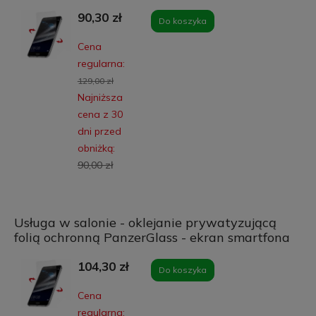
90,30 zł
Do koszyka
Cena
regularna:
129,00 zł
Najniższa
cena z 30
dni przed
obniżką:
90,00 zł
Usługa w salonie - oklejanie prywatyzującą
folią ochronną PanzerGlass - ekran smartfona
104,30 zł
Do koszyka
Cena
regularna: