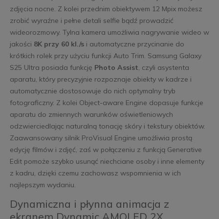
zdjęcia nocne. Z kolei przednim obiektywem 12 Mpix możesz
zrobić wyraźne i pełne detali selfie bądź prowadzić
wideorozmowy. Tylna kamera umożliwia nagrywanie wideo w
jakości
8K przy 60 kl./s
i automatyczne przycinanie do
krótkich rolek przy użyciu funkcji Auto Trim. Samsung Galaxy
S25 Ultra posiada funkcję
Photo Assist
, czyli asystenta
aparatu, który precyzyjnie rozpoznaje obiekty w kadrze i
automatycznie dostosowuje do nich optymalny tryb
fotograficzny. Z kolei Object-aware Engine dopasuje funkcje
aparatu do zmiennych warunków oświetleniowych
odzwierciedlając naturalną tonację skóry i tekstury obiektów.
Zaawansowany silnik ProVisual Engine umożliwia prostą
edycję filmów i zdjęć, zaś w połączeniu z funkcją Generative
Edit pomoże szybko usunąć niechciane osoby i inne elementy
z kadru, dzięki czemu zachowasz wspomnienia w ich
najlepszym wydaniu.
Dynamiczna i płynna animacja z
ekranem Dynamic AMOLED 2X