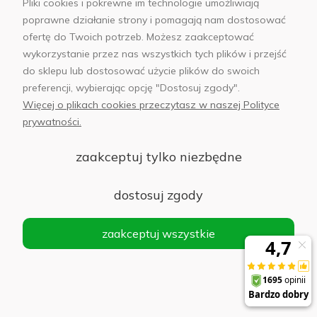
Pliki cookies i pokrewne im technologie umożliwiają
poprawne działanie strony i pomagają nam dostosować
Powerbank 10000mAh Ugreen Nexode PB502,
ofertę do Twoich potrzeb. Możesz zaakceptować
USB + USB-C, 30W PD (czarny)
wykorzystanie przez nas wszystkich tych plików i przejść
Powiadom
do sklepu lub dostosować użycie plików do swoich
o
preferencji, wybierając opcję "Dostosuj zgody".
79,00 zł
dostępności
Więcej o plikach cookies przeczytasz w naszej Polityce
prywatności.
zaakceptuj tylko niezbędne
Powerbank Ugreen PB311 10000 mAh Czarny
- Black
dostosuj zgody
Powiadom
o
82,00 zł
dostępności
zaakceptuj wszystkie
Powerbank AWEI P102K 80000 mAh 22.5 W
PD Czarny - Black