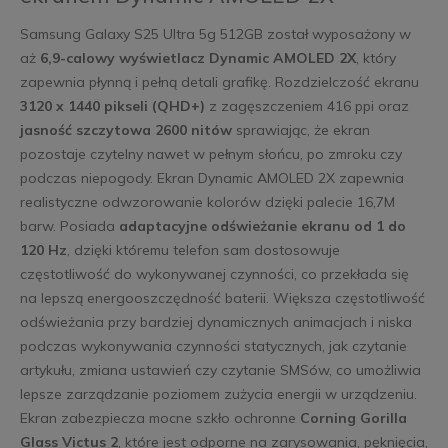
Samsung Galaxy S25 Ultra 5g 512GB został wyposażony w
aż
6,9-calowy wyświetlacz Dynamic AMOLED 2X
, który
zapewnia płynną i pełną detali grafikę. Rozdzielczość ekranu
3120 x 1440 pikseli (QHD+)
z zagęszczeniem 416 ppi oraz
jasność szczytowa 2600 nitów
sprawiając, że ekran
pozostaje czytelny nawet w pełnym słońcu, po zmroku czy
podczas niepogody. Ekran Dynamic AMOLED 2X zapewnia
realistyczne odwzorowanie kolorów dzięki palecie 16,7M
barw. Posiada
adaptacyjne odświeżanie ekranu od 1 do
120 Hz
, dzięki któremu telefon sam dostosowuje
częstotliwość do wykonywanej czynności, co przekłada się
na lepszą energooszczędność baterii. Większa częstotliwość
odświeżania przy bardziej dynamicznych animacjach i niska
podczas wykonywania czynności statycznych, jak czytanie
artykułu, zmiana ustawień czy czytanie SMSów, co umożliwia
lepsze zarządzanie poziomem zużycia energii w urządzeniu.
Ekran zabezpiecza mocne szkło ochronne
Corning Gorilla
Glass Victus 2
, które jest odporne na zarysowania, pęknięcia,