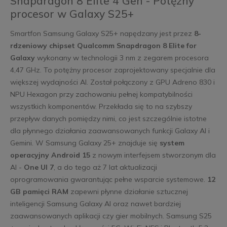
Snapdragon 8 Elite 4 Gen - Potężny
procesor w Galaxy S25+
Smartfon Samsung Galaxy S25+ napędzany jest przez
8-
rdzeniowy chipset Qualcomm Snapdragon 8 Elite for
Galaxy
wykonany w technologii 3 nm z zegarem procesora
4,47 GHz. To potężny procesor zaprojektowany specjalnie dla
większej wydajności AI. Został połączony z GPU Adreno 830 i
NPU Hexagon przy zachowaniu pełnej kompatybilności
wszystkich komponentów. Przekłada się to na szybszy
przepływ danych pomiędzy nimi, co jest szczególnie istotne
dla płynnego działania zaawansowanych funkcji Galaxy AI i
Gemini. W Samsung Galaxy 25+ znajduje się
system
operacyjny Android 15
z nowym interfejsem stworzonym dla
AI -
One UI 7
, a do tego aż 7 lat aktualizacji
oprogramowania gwarantując pełne wsparcie systemowe.
12
GB pamięci RAM
zapewni płynne działanie sztucznej
inteligencji Samsung Galaxy AI oraz nawet bardziej
zaawansowanych aplikacji czy gier mobilnych. Samsung S25