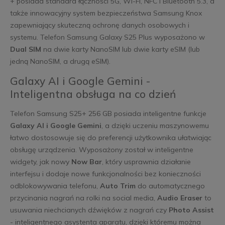
+ posiada standard łączności 5G, Wi-Fi, NFC i Bluetooth 5.3, a
także innowacyjny system bezpieczeństwa Samsung Knox
zapewniający skuteczną ochronę danych osobowych i
systemu. Telefon Samsung Galaxy S25 Plus wyposażono w
Dual SIM
na dwie karty NanoSIM lub dwie karty eSIM (lub
jedną NanoSIM, a drugą eSIM).
Galaxy AI i Google Gemini -
Inteligentna obsługa na co dzień
Telefon Samsung S25+ 256 GB posiada inteligentne funkcje
Galaxy AI i Google Gemini
, a dzięki uczeniu maszynowemu
łatwo dostosowuje się do preferencji użytkownika ułatwiając
obsługę urządzenia. Wyposażony został w inteligentne
widgety, jak nowy
Now Bar
, który usprawnia działanie
interfejsu i dodaje nowe funkcjonalności bez konieczności
odblokowywania telefonu,
Auto Trim
do automatycznego
przycinania nagrań na rolki na social media,
Audio Eraser
to
usuwania niechcianych dźwięków z nagrań czy
Photo Assist
- inteligentnego asystenta aparatu, dzięki któremu można