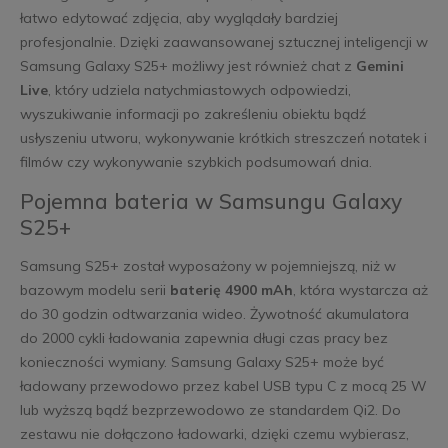
łatwo edytować zdjęcia, aby wyglądały bardziej
profesjonalnie. Dzięki zaawansowanej sztucznej inteligencji w
Samsung Galaxy S25+ możliwy jest również chat z
Gemini
Live
, który udziela natychmiastowych odpowiedzi,
wyszukiwanie informacji po zakreśleniu obiektu bądź
usłyszeniu utworu, wykonywanie krótkich streszczeń notatek i
filmów czy wykonywanie szybkich podsumowań dnia.
Pojemna bateria w Samsungu Galaxy
S25+
Samsung S25+ został wyposażony w pojemniejszą, niż w
bazowym modelu serii
baterię 4900 mAh
, która wystarcza aż
do 30 godzin odtwarzania wideo. Żywotność akumulatora
do 2000 cykli ładowania zapewnia długi czas pracy bez
konieczności wymiany. Samsung Galaxy S25+ może być
ładowany przewodowo przez kabel USB typu C z mocą 25 W
lub wyższą bądź bezprzewodowo ze standardem Qi2. Do
zestawu nie dołączono ładowarki, dzięki czemu wybierasz,