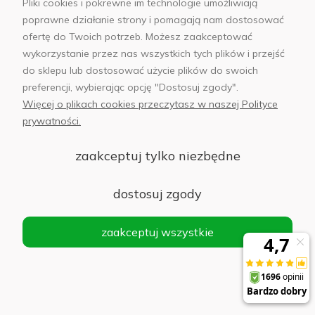
Pliki cookies i pokrewne im technologie umożliwiają
104,30 zł
poprawne działanie strony i pomagają nam dostosować
ofertę do Twoich potrzeb. Możesz zaakceptować
wykorzystanie przez nas wszystkich tych plików i przejść
Usługa w salonie - oklejanie folią ochronną
do sklepu lub dostosować użycie plików do swoich
PanzerGlass Max Ultra - ekran smartfona
preferencji, wybierając opcję "Dostosuj zgody".
Więcej o plikach cookies przeczytasz w naszej Polityce
118,30 zł
Do koszyka
prywatności.
Cena
zaakceptuj tylko niezbędne
regularna:
169,00 zł
Najniższa
dostosuj zgody
cena z 30
dni przed
zaakceptuj wszystkie
obniżką:
118,30 zł
Usługa w salonie - oklejanie folią ochronną