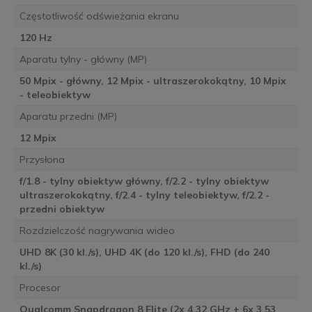
Częstotliwość odświeżania ekranu
120 Hz
Aparatu tylny - główny (MP)
50 Mpix - główny, 12 Mpix - ultraszerokokątny, 10 Mpix
- teleobiektyw
Aparatu przedni (MP)
12 Mpix
Przysłona
f/1.8 - tylny obiektyw główny, f/2.2 - tylny obiektyw
ultraszerokokątny, f/2.4 - tylny teleobiektyw, f/2.2 -
przedni obiektyw
Rozdzielczość nagrywania wideo
UHD 8K (30 kl./s), UHD 4K (do 120 kl./s), FHD (do 240
kl./s)
Procesor
Qualcomm Snapdragon 8 Elite (2x 4.32 GHz + 6x 3.53