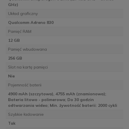
GHz)
Układ graficzny
Qualcomm Adreno 830
Pamięć RAM
12 GB
Pamięć wbudowana
256 GB
Slot na kartę pamięci
Nie
Pojemność baterii
4900 mAh (szczytowa), 4755 mAh (znamionowa);
Bateria litowo - polimerowa; Do 30 godzin
odtwarzania wideo; Min. żywotność baterii: 2000 cykli
Szybkie ładowanie
Tak