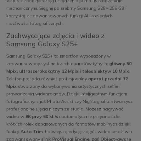
Victus 2 zabezpieczają urządzenie przed uszkodzeniami
mechanicznymi. Sięgnij po srebrny Samsung S25+ 256 GB i
korzystaj z zaawansowanych funkcji AI i rozległych
możliwości fotograficznych.
Zachwycające zdjęcia i wideo z
Samsung Galaxy S25+
Samsung Galaxy S25+ to smartfon wyposażony w
zaawansowany system trzech aparatów tylnych:
główny 50
Mpix,
ultraszerokokątny 12 Mpix i teleobiektyw 10 Mpix
.
Telefon posiada również profesjonalny
aparat przedni 12
Mpix
stworzony do wykonywania artystycznych selfie i
prowadzenia wideorozmów. Dzięki inteligentnym funkcjom
fotograficznym, jak Photo Assist czy Nightografia, stworzysz
profesjonalne ujęcia niczym ze studia. Możesz nagrywać
wideo w
8K przy 60 kl./s
i automatycznie przycinać do
krótkich rolek dopasowanych do formatów mobilnych dzięki
funkcji
Auto Trim
. Łatwiejszą edycję zdjęć i wideo umożliwia
zaawansowany silnik
ProVisual Engine
, zaś
Object-aware