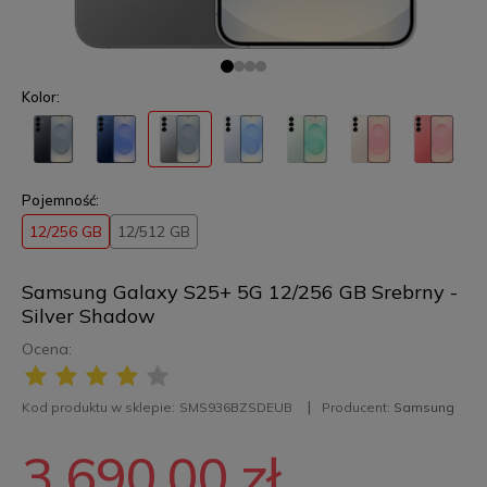
Kolor:
Pojemność:
12/256 GB
12/512 GB
Samsung Galaxy S25+ 5G 12/256 GB Srebrny -
Silver Shadow
Ocena:
Kod produktu w sklepie:
SMS936BZSDEUB
Producent:
Samsung
3 690,00 zł