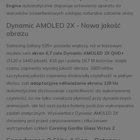
Engine
automatycznie dopasuje ustawienia aparatu do
warunków oświetleniowych oddając naturalne odcienie skóry.
Dynamic AMOLED 2X - Nowa jakość
obrazu
Samsung Galaxy S25+ posiada większy, niż w bazowym
modelu serii
ekran 6,7 cala Dynamic AMOLED 2X QHD+
(3120 x 1440 pikseli), 416 ppi i paletą 16,7 M kolorów, dzięki
czemu zapewnia wysoką jakość obrazu. 2600 nitów
szczytowej jakości zapewnia doskonałą czytelność w pełnym
słońcu, zaś
adaptacyjne odświeżanie ekranu 120 Hz
automatycznie dostosowuje częstotliwość do wykonywanej
czynności, co nie tylko zwiększa płynność przy dynamicznych
animacjach, ale też oszczędza baterię podczas wykonywania
zadań statycznych. Wyświetlacz Dynamic AMOLED 2X
chroniony jest przed zarysowaniami i stłuczeniem
wytrzymałym szkłem
Corning Gorilla Glass Victus 2
.