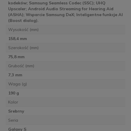
kodeków; Samsung Seamless Codec (SSC); UHQ
Upscaler; Android Audio Streaming for Hearing Aid
(ASHA); Wsparcie Samsung DeX; Inteligentne funkcje AI
(Boost dialog).
Wysokość (mm)
158,4 mm
Szerokość (mm)
75,8 mm
Grubość (mm)
7,3 mm
Waga (g)
190 g
Kolor
Srebrny
Seria
Galaxy S