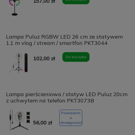
157,00 zł
Lampa Puluz RGBW LED 26 cm ze statywem
1.1 m vlog / stream / smartfon PKT3044
Do koszyka
102,00 zł
Lampa pierścieniowa / statyw LED Puluz 20cm
z uchwytem na telefon PKT3073B
Powiadom
o
56,00 zł
dostępności