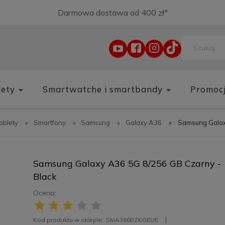
Darmowa dostawa od 400 zł*
lety
Smartwatche i smartbandy
Promoc
tablety
»
Smartfony
»
Samsung
»
Galaxy A36
»
Samsung Galax
Samsung Galaxy A36 5G 8/256 GB Czarny -
Black
Ocena:
Kod produktu w sklepie:
SMA366BZKGEUE