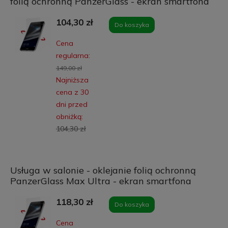
folią ochronną PanzerGlass - ekran smartfona
104,30 zł
Do koszyka
Cena
regularna:
149,00 zł
Najniższa
cena z 30
dni przed
obniżką:
104,30 zł
Usługa w salonie - oklejanie folią ochronną
PanzerGlass Max Ultra - ekran smartfona
118,30 zł
Do koszyka
Cena