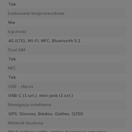
Tak
Ładowanie bezprzewodowe
Nie
Łączność
4G (LTE), Wi-Fi, NFC, Bluetooth 5.1
Dual SIM
Tak
NFC
Tak
USB - złącza
USB-C (1 szt.), mini-jack (1 szt.)
Nawigacja satelitarna
GPS, Glonass, Beidou, Galileo, QZSS
Materiał obudowy
Wyświetlacz: szkło, ramka: tworzywo sztuczne