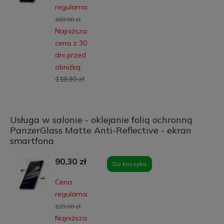
regularna:
169,00 zł
Najniższa
cena z 30
dni przed
obniżką:
118,30 zł
Usługa w salonie - oklejanie folią ochronną
PanzerGlass Matte Anti-Reflective - ekran
smartfona
90,30 zł
Do koszyka
Cena
regularna:
129,00 zł
Najniższa