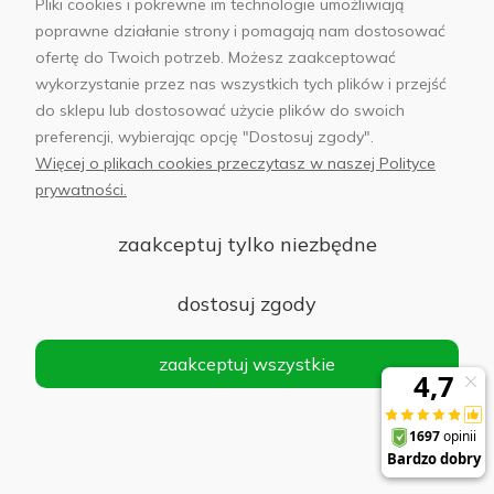
Pliki cookies i pokrewne im technologie umożliwiają
Lampa pierścieniowa / statyw LED Puluz 20cm
poprawne działanie strony i pomagają nam dostosować
z uchwytem na telefon PKT3073B
ofertę do Twoich potrzeb. Możesz zaakceptować
wykorzystanie przez nas wszystkich tych plików i przejść
Powiadom
do sklepu lub dostosować użycie plików do swoich
o
56,00 zł
dostępności
preferencji, wybierając opcję "Dostosuj zgody".
Więcej o plikach cookies przeczytasz w naszej Polityce
prywatności.
Uchwyty na telefon do samochodu
zaakceptuj tylko niezbędne
Magnetyczny uchwyt samochodowy Ugreen
dostosuj zgody
LP865 Czarny - Black
zaakceptuj wszystkie
Powiadom
o
54,00 zł
dostępności