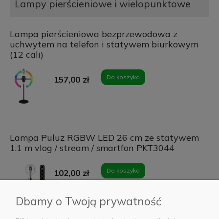
Lampy pierścieniowe i wielopunktowe
Lampa pierścieniowa bezprzewodowa z
uchwytem na telefon i statywem biurkowym
(12 cali)
Do koszyka
157,00 zł
Lampa Puluz RGBW LED 26 cm ze statywem
1.1 m vlog / stream / smartfon PKT3044
Do koszyka
102,00 zł
Dbamy o Twoją prywatność