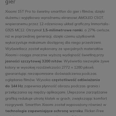
gier
Xiaomi 15T Pro to świetny smartfon do gier i filmów, dzięki
dużemu i wyjątkowo wyraźnemu ekranowi AMOLED CSOT,
wspieranemu przez 12-rdzeniowy układ graficzny Immortalis-
G925 MC12. Otrzymał
1,5-milimetrowe ramki
, o 27% cieńsze,
niż w poprzedniej generacji, dzięki czemu użytkownik
wykorzystuje maksimum dostępnej dla niego przestrzeni.
Wyświetlacz został wykonany ze specjalnych materiałów
Xiaomi i osiąga znacznie wyższą wydajność świetlną przy
jasności szczytowej 3200 nitów
. Wyświetla niezwykle żywe
kolory w wysokiej rozdzielczości 2772 × 1280 pikseli,
gwarantując niezapomniane doświadczenia podczas
oglądania filmów. Wysoka
częstotliwość odświeżania
do 144 Hz
zapewnia płynność obrazu podczas grania i
przełączania się między aplikacjami. Ulepszone zarządzanie
grafiką redukuje utratę klatek w grach, zwiększając komfort
rozgrywek. Smartfon Xiaomi został wyposażony również w
technologie zapewniające ochronę wzroku
. Flicker-Free