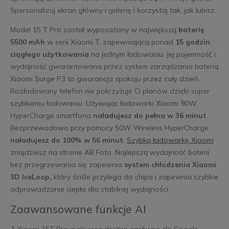
Spersonalizuj ekran główny i galerię i korzystaj tak, jak lubisz.
Model 15 T Pro został wyposażony w największą
baterię
5500 mAh
w serii Xiaomi T, zapewniającą ponad
15 godzin
ciągłego użytkowania
na jednym ładowaniu. Jej pojemność i
wydajność gwarantowana przez system zarządzania baterią
Xiaomi Surge P3 to gwarancja spokoju przez cały dzień.
Rozładowany telefon nie pokrzyżuje Ci planów dzięki super
szybkiemu ładowaniu. Używając ładowarki Xiaomi 90W
HyperCharge smartfona
naładujesz do pełna w 36 minut
.
Bezprzewodowo przy pomocy 50W Wireless HyperCharge
naładujesz do 100% w 56 minut
.
Szybką ładowarkę Xiaomi
znajdziesz na stronie AB Foto. Najlepszą wydajność baterii
bez przegrzewania się zapewnia
system chłodzenia Xiaomi
3D IceLoop,
który ściśle przylega do chipa i zapewnia szybkie
odprowadzanie ciepła dla stabilnej wydajności.
Zaawansowane funkcje AI
Z Xiaomi 15T Pro zyskujesz dostęp zarówno do Google