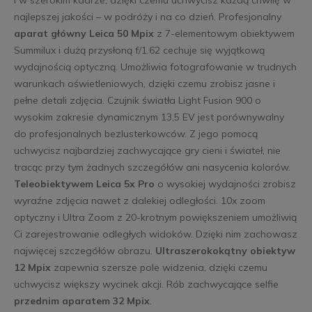
najlepszej jakości – w podróży i na co dzień. Profesjonalny
aparat główny Leica 50 Mpix
z 7-elementowym obiektywem
Summilux i dużą przysłoną f/1.62 cechuje się wyjątkową
wydajnością optyczną. Umożliwia fotografowanie w trudnych
warunkach oświetleniowych, dzięki czemu zrobisz jasne i
pełne detali zdjęcia. Czujnik światła Light Fusion 900 o
wysokim zakresie dynamicznym 13,5 EV jest porównywalny
do profesjonalnych bezlusterkowców. Z jego pomocą
uchwycisz najbardziej zachwycające gry cieni i świateł, nie
tracąc przy tym żadnych szczegółów ani nasycenia kolorów.
Teleobiektywem Leica 5x Pro
o wysokiej wydajności zrobisz
wyraźne zdjęcia nawet z dalekiej odległości. 10x zoom
optyczny i Ultra Zoom z 20-krotnym powiększeniem umożliwią
Ci zarejestrowanie odległych widoków. Dzięki nim zachowasz
najwięcej szczegółów obrazu.
Ultraszerokokątny obiektyw
12 Mpix
zapewnia szersze pole widzenia, dzięki czemu
uchwycisz większy wycinek akcji. Rób zachwycające selfie
przednim aparatem 32 Mpix
.