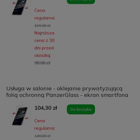
Cena
regularna:
129,00 zł
Najniższa
cena z 30
dni przed
obniżką:
90,00 zł
Usługa w salonie - oklejanie prywatyzującą
folią ochronną PanzerGlass - ekran smartfona
104,30 zł
Do koszyka
Cena
regularna:
149,00 zł