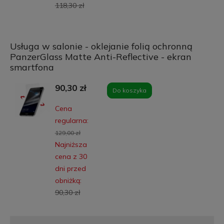
118,30 zł
Usługa w salonie - oklejanie folią ochronną
PanzerGlass Matte Anti-Reflective - ekran
smartfona
90,30 zł
Do koszyka
Cena
regularna:
129,00 zł
Najniższa
cena z 30
dni przed
obniżką:
90,30 zł