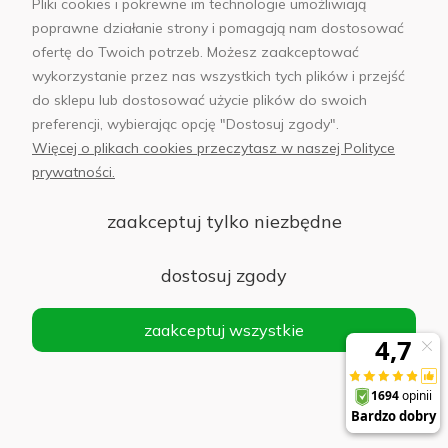
143,00 zł
dostępności
Pliki cookies i pokrewne im technologie umożliwiają
poprawne działanie strony i pomagają nam dostosować
ofertę do Twoich potrzeb. Możesz zaakceptować
wykorzystanie przez nas wszystkich tych plików i przejść
Powerbank indukcyjny Baseus Mini 5000 mAh
do sklepu lub dostosować użycie plików do swoich
20 W Czarny - Black
preferencji, wybierając opcję "Dostosuj zgody".
Więcej o plikach cookies przeczytasz w naszej Polityce
Powiadom
prywatności.
o
100,00 zł
dostępności
zaakceptuj tylko niezbędne
dostosuj zgody
Powerbank magnetyczny 5000mAh Ugreen
PB560, USB-C, 15W (beżowy)
zaakceptuj wszystkie
Powiadom
o
90,00 zł
dostępności