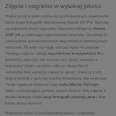
Zdjęcia i nagrania w wysokiej jakości
Wykorzystaj w pełni możliwości profesjonalnych obiektywów
Leica dzięki fotografii obliczeniowej Xiaomi 15T Pro. Aparaty
są wspierane przez algorytmy sztucznej inteligencji
Xiaomi
AISP 2.0
, przełamujące ograniczenia optyczne. Umożliwią Ci
uwiecznienie ponadczasowych wspomnień w realistycznych
obrazach. Zły kadr czy nagły ruch już nigdy nie popsują
Twojego zdjęcia – dzięki
asystentowi kreatywności SI
z
łatwością ulepszysz lub rozszerzysz obraz, wymażesz
wskazany obiekt i usuniesz odbicia. Opcja Film SI
automatycznie wybierze najlepsze ujęcia i stworzy z nich
spójną historię z gotową ścieżką dźwiękową, aby uwiecznić
Twoje najlepsze momenty. Użyj
trybu Master Portrait
i
twórz zachwycające portrety swoich bliskich. Rób zdjęcia z
ekranu blokady dzięki
opcji fotografii ulicznej Leica
i złap
każdy ulotny moment.
Nagrywaj wideo w profesjonalnej jakości i odkrywaj