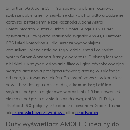
Smartfon 5G Xiaomi 15 T Pro zapewnia płynne rozmowy i
szybsze pobieranie i przesyłanie danych. Ponadto urządzenie
korzysta z inteligentniejszej łączności Xiaomi Astral
Communication. Autorski układ Xiaomi
Surge T1S Tuner
optymalizuje i zwiększa stabilność sygnałów W-Fi, Bluetooth,
GPS i sieci komórkowej, dla jeszcze wygodniejszej
komunikacji. Niezależnie od tego, gdzie jesteś i co robisz,
system
Super Antenna Array
gwarantuje Ci płynną łączność
z bliskimi lub szybkie ładowanie filmów i gier. Wysokowydajna
matryca antenowa przełącza używaną antenę w zależności
od tego, jak trzymasz telefon. Pozostań zawsze w kontakcie,
nawet bez dostępu do sieci, dzięki
komunikacji offline
.
Wykonuj połączenia głosowe w promieniu 1,9 km, nawet jeśli
nie masz połączenia z siecią komórkową, ani Wi-Fi. Dzięki
Bluetooth 6.0. połączysz telefon z akcesoriami Xiaomi takimi
jak
słuchawki bezprzewodowe
albo
smartwatch
.
Duży wyświetlacz AMOLED idealny do