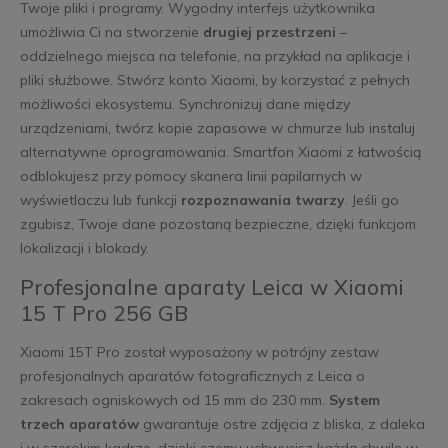
Twoje pliki i programy. Wygodny interfejs użytkownika
umożliwia Ci na stworzenie
drugiej przestrzeni
–
oddzielnego miejsca na telefonie, na przykład na aplikacje i
pliki służbowe. Stwórz konto Xiaomi, by korzystać z pełnych
możliwości ekosystemu. Synchronizuj dane między
urządzeniami, twórz kopie zapasowe w chmurze lub instaluj
alternatywne oprogramowania. Smartfon Xiaomi z łatwością
odblokujesz przy pomocy skanera linii papilarnych w
wyświetlaczu lub funkcji
rozpoznawania twarzy
. Jeśli go
zgubisz, Twoje dane pozostaną bezpieczne, dzięki funkcjom
lokalizacji i blokady.
Profesjonalne aparaty Leica w Xiaomi
15 T Pro 256 GB
Xiaomi 15T Pro został wyposażony w potrójny zestaw
profesjonalnych aparatów fotograficznych z Leica o
zakresach ogniskowych od 15 mm do 230 mm.
System
trzech aparatów
gwarantuje ostre zdjęcia z bliska, z daleka
i w szerokim kadrze, dzięki czemu uchwycisz każdą chwilę w