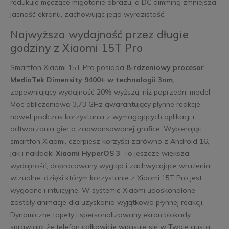
redukuje męczące migotanie obrazu, a DC dimming zmniejsza
jasność ekranu, zachowując jego wyrazistość.
Najwyższa wydajność przez długie
godziny z Xiaomi 15T Pro
Smartfon Xiaomi 15T Pro posiada
8-rdzeniowy procesor
MediaTek Dimensity 9400+
w technologii 3nm
,
zapewniający wydajność 20% wyższą, niż poprzedni model.
Moc obliczeniowa 3,73 GHz gwarantujący płynne reakcje
nawet podczas korzystania z wymagających aplikacji i
odtwarzania gier o zaawansowanej grafice. Wybierając
smartfon Xiaomi, czerpiesz korzyści zarówno z Android 16,
jak i nakładki
Xiaomi HyperOS 3
. To jeszcze większa
wydajność, dopracowany wygląd i zachwycające wrażenia
wizualne, dzięki którym korzystanie z Xiaomi 15T Pro jest
wygodne i intuicyjne. W systemie Xiaomi udoskonalone
zostały animacje dla uzyskania wyjątkowo płynnej reakcji.
Dynamiczne tapety i spersonalizowany ekran blokady
sprawiają, że telefon całkowicie wpasuje się w Twoje gusta.