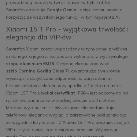
prowadzoną twarzą w twarz, nawet w trybie offline.
Smartfon obsługuje
Google Gemini
, dzięki czemu możesz
korzystać ze wszystkich jego funkcji, w tym Asystenta AI.
Xiaomi 15 T Pro – wyjątkowa trwałość i
elegancja dla VIP-ów
Smartfon Xiaomi został wyposażony w tylny panel z włókna
szklanego, a jego ramka została wykonana z wytrzymałego
stopu aluminium 6M13
. Ochronę ekranu zapewnia
szkło Corning Gorilla Glass 7i
, gwarantując dwukrotnie
wyższą, niż dotychczas odporność na zarysowania i
bezpieczeństwo telefonu przy upadku z 1 metra na asfalt.
Xiaomi 15T Pro uzyskał
certyfikat IP68
– jest odporny na pył
i przetrwa zanurzenie w słodkiej wodzie do 3 metrów.
Matowe wykończenie z błyszczącymi elementami daje
telefonowi elegancki wygląd, a zakrzywione boki sprawiają,
że wygodnie leży w dłoni. Z Xiaomi 15 T Pro poczujesz się jak
VIP nie tylko dzięki jego designowi premium. Wybierając
model Pro, dostajesz
pakiet usług i wyłącznych