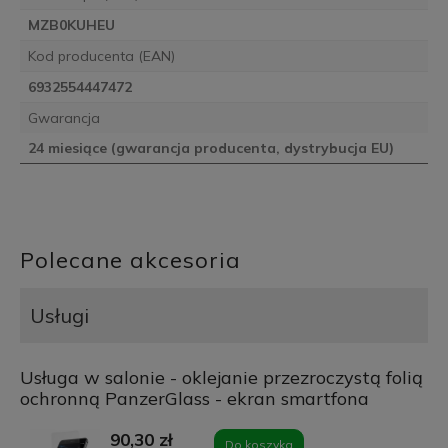
MZB0KUHEU
Kod producenta (EAN)
6932554447472
Gwarancja
24 miesiące (gwarancja producenta, dystrybucja EU)
Polecane akcesoria
Usługi
Usługa w salonie - oklejanie przezroczystą folią
ochronną PanzerGlass - ekran smartfona
90,30 zł
Do koszyka