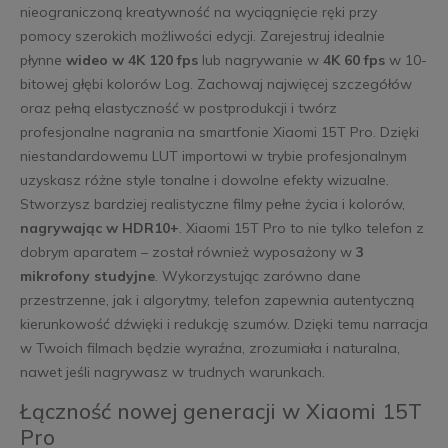
nieograniczoną kreatywność na wyciągnięcie ręki przy
pomocy szerokich możliwości edycji. Zarejestruj idealnie
płynne
wideo w 4K 120 fps
lub nagrywanie w
4K 60 fps
w 10-
bitowej głębi kolorów Log. Zachowaj najwięcej szczegółów
oraz pełną elastyczność w postprodukcji i twórz
profesjonalne nagrania na smartfonie Xiaomi 15T Pro. Dzięki
niestandardowemu LUT importowi w trybie profesjonalnym
uzyskasz różne style tonalne i dowolne efekty wizualne.
Stworzysz bardziej realistyczne filmy pełne życia i kolorów,
nagrywając w HDR10+
. Xiaomi 15T Pro to nie tylko telefon z
dobrym aparatem – został również wyposażony w
3
mikrofony studyjne
. Wykorzystując zarówno dane
przestrzenne, jak i algorytmy, telefon zapewnia autentyczną
kierunkowość dźwięki i redukcję szumów. Dzięki temu narracja
w Twoich filmach będzie wyraźna, zrozumiała i naturalna,
nawet jeśli nagrywasz w trudnych warunkach.
Łączność nowej generacji w Xiaomi 15T
Pro