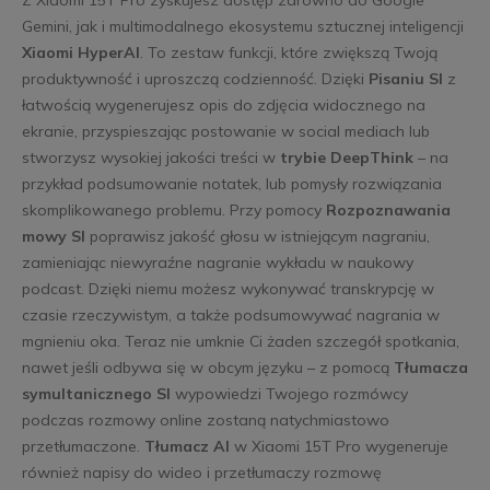
Gemini, jak i multimodalnego ekosystemu sztucznej inteligencji
Xiaomi HyperAI
. To zestaw funkcji, które zwiększą Twoją
produktywność i uproszczą codzienność. Dzięki
Pisaniu SI
z
łatwością wygenerujesz opis do zdjęcia widocznego na
ekranie, przyspieszając postowanie w social mediach lub
stworzysz wysokiej jakości treści w
trybie DeepThink
– na
przykład podsumowanie notatek, lub pomysły rozwiązania
skomplikowanego problemu. Przy pomocy
Rozpoznawania
mowy SI
poprawisz jakość głosu w istniejącym nagraniu,
zamieniając niewyraźne nagranie wykładu w naukowy
podcast. Dzięki niemu możesz wykonywać transkrypcję w
czasie rzeczywistym, a także podsumowywać nagrania w
mgnieniu oka. Teraz nie umknie Ci żaden szczegół spotkania,
nawet jeśli odbywa się w obcym języku – z pomocą
Tłumacza
symultanicznego SI
wypowiedzi Twojego rozmówcy
podczas rozmowy online zostaną natychmiastowo
przetłumaczone.
Tłumacz AI
w Xiaomi 15T Pro wygeneruje
również napisy do wideo i przetłumaczy rozmowę