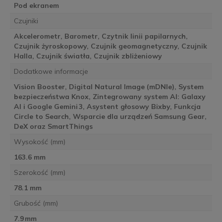
Pod ekranem
Czujniki
Akcelerometr, Barometr, Czytnik linii papilarnych,
Czujnik żyroskopowy, Czujnik geomagnetyczny, Czujnik
Halla, Czujnik światła, Czujnik zbliżeniowy
Dodatkowe informacje
Vision Booster, Digital Natural Image (mDNIe), System
bezpieczeństwa Knox, Zintegrowany system AI: Galaxy
AI i Google Gemini 3, Asystent głosowy Bixby, Funkcja
Circle to Search, Wsparcie dla urządzeń Samsung Gear,
DeX oraz SmartThings
Wysokość (mm)
163.6 mm
Szerokość (mm)
78.1 mm
Grubość (mm)
7.9 mm