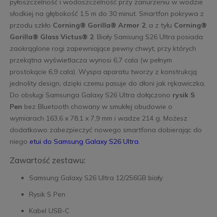
pyłoszczelność i wodoszczelność przy zanurzeniu w wodzie
słodkiej na głębokość 1,5 m do 30 minut. Smartfon pokrywa z
przodu szkło
Corning® Gorilla® Armor 2
, a z tyłu
Corning®
Gorilla® Glass Victus® 2
. Biały Samsung S26 Ultra posiada
zaokrąglone rogi zapewniające pewny chwyt, przy których
przekątna wyświetlacza wynosi 6,7 cala (w pełnym
prostokącie 6,9 cala). Wyspa aparatu tworzy z konstrukcją
jednolity design, dzięki czemu pasuje do dłoni jak rękawiczka.
Do obsługi Samsunga Galaxy S26 Ultra dołączono
rysik S
Pen
bez Bluetooth chowany w smukłej obudowie o
wymiarach 163,6 x 78,1 x 7,9 mm i wadze 214 g. Możesz
dodatkowo zabezpieczyć nowego smartfona dobierając do
niego
etui do Samsung Galaxy S26 Ultra
.
Zawartość zestawu:
Samsung Galaxy S26 Ultra 12/256GB biały
Rysik S Pen
Kabel USB-C