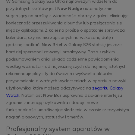
W Samsung Galaxy S26 Ultra najnowszym widżetem do
przydatnych skrótów jest
Now Nudge
automatycznie
sugerujący na prośby z wiadomości obrazy z galerii eliminując
konieczność przeszukiwania albumów lub przełączania się
między aplikacjami. Z kolei na prośbę o spotkanie sprawdza
kalendarz, czy nie ma zapisanych na wskazaną datę i
godzinę spotkań.
Now Brief
w Galaxy S26 stał się jeszcze
bardziej spersonalizowany i proaktywny. Poza szybkim
podsumowaniem dnia, układa codzienne powiadomienia
według ważności - od najważniejszych do najmniej istotnych,
rekomenduje playlisty do ćwiczeń i wyświetla aktualne
przypomnienia o ważnych wydarzeniach w oparciu o nawyki
użytkownika, które możesz odczytywać na
zegarku Galaxy
Watch
. Natomiast
Now Bar
usprawnia działanie interfejsu
zgodnie z intencją użytkownika i dodaje nowe
funkcjonalności umożliwiając śledzenie w czasie rzeczywistym
nagrań głosowych, statusów i timerów.
Profesjonalny system aparatów w