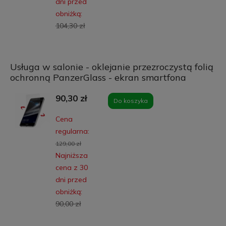
dni przed
obniżką:
104,30 zł
Usługa w salonie - oklejanie przezroczystą folią
ochronną PanzerGlass - ekran smartfona
90,30 zł
Do koszyka
Cena
regularna:
129,00 zł
Najniższa
cena z 30
dni przed
obniżką:
90,00 zł