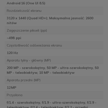
Android 16 (One UI 8.5)
Rozdzielczość ekranu
3120 x 1440 (Quad HD+); Maksymalna jasność: 2600
nitów
Zagęszczenie pikseli (ppi)
~498 ppi
Częstotliwość odświeżania ekranu
120 Hz
Aparatu tylny - główny (MP)
200 MP - szerokokątny, 50 MP - ultra-szerokokątny, 50
MP - teleobiektyw, 10 MP - teleobiektyw
Aparatu przedni (MP)
12 MP
Przysłona
f/1.4 - szerokokątny, f/1.9 - ultra-szerokokątny, f/2.9 -
teleobiektyw, f/2.4 - teleobiektyw, f/2.2 - przedni