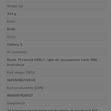
Waga (g)
214 g
Kolor
Biały
Seria
Galaxy S
W zestawie
Rysik, Przewód USB-C, Igła do wysuwania tacki SIM,
Instrukcja
Kod sklepu (SKU)
SMS948BZWEUE
Kod producenta (EAN)
8806097826927
Gwarancja
24 miesiące (gwarancja producenta, dystrybucja EU)