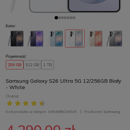
Kolor:
Pojemność:
256 GB
512 GB
1 TB
Samsung Galaxy S26 Ultra 5G 12/256GB Biały
- White
Ocena:
Kod produktu w sklepie:
SMS948BZWEUE
Producent:
Samsung
4 290,00 zł