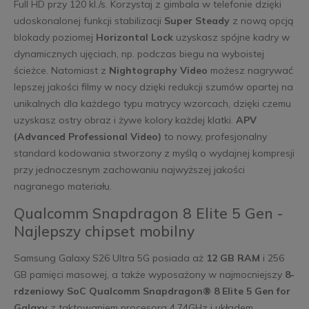
Full HD przy 120 kl./s. Korzystaj z gimbala w telefonie dzięki
udoskonalonej funkcji stabilizacji
Super Steady
z nową opcją
blokady poziomej
Horizontal Lock
uzyskasz spójne kadry w
dynamicznych ujęciach, np. podczas biegu na wyboistej
ścieżce. Natomiast z
Nightography Video
możesz nagrywać
lepszej jakości filmy w nocy dzięki redukcji szumów opartej na
unikalnych dla każdego typu matrycy wzorcach, dzięki czemu
uzyskasz ostry obraz i żywe kolory każdej klatki.
APV
(Advanced Professional Video)
to nowy, profesjonalny
standard kodowania stworzony z myślą o wydajnej kompresji
przy jednoczesnym zachowaniu najwyższej jakości
nagranego materiału.
Qualcomm Snapdragon 8 Elite 5 Gen -
Najlepszy chipset mobilny
Samsung Galaxy S26 Ultra 5G posiada aż
12 GB RAM
i 256
GB pamięci masowej, a także wyposażony w najmocniejszy
8-
rdzeniowy SoC Qualcomm Snapdragon® 8 Elite 5 Gen for
Galaxy
z taktowaniem procesora 4.74GHz i układem