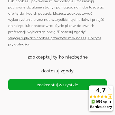
Pliki cookies i pokrewne im technologie umożliwiają
poprawne działanie strony i pomagają nam dostosować
ofertę do Twoich potrzeb. Możesz zaakceptować
wykorzystanie przez nas wszystkich tych plików i przejść
Słuchawki Samsung Galaxy Buds3 Srebrne -
do sklepu lub dostosować użycie plików do swoich
Silver
preferencji, wybierając opcję "Dostosuj zgody".
Więcej o plikach cookies przeczytasz w naszej Polityce
Powiadom
prywatności.
o
338,00 zł
dostępności
zaakceptuj tylko niezbędne
dostosuj zgody
Słuchawki Samsung Galaxy Buds3 FE Szare -
Grey
zaakceptuj wszystkie
Powiadom
o
363,00 zł
dostępności