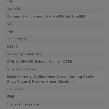
Tak
Dual SIM
2 x nano SIM lub nano SIM + eSIM lub 2 x eSIM
NFC
Tak
USB - złącza
USB-C
Nawigacja satelitarna
GPS, GLONASS, Beidou, Galileo, QZSS
Materiał obudowy
Szkło: Corning Gorilla Armor 2 oraz Corning Gorilla
Glass Victus 2, Ramka: Armor Aluminum
Odporność
IP68
Czytnik linii papilarnych