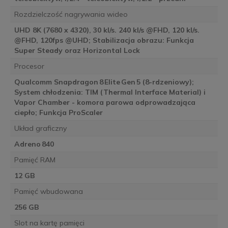
Rozdzielczość nagrywania wideo
UHD 8K (7680 x 4320), 30 kl/s. 240 kl/s @FHD, 120 kl/s.
@FHD, 120fps @UHD; Stabilizacja obrazu: Funkcja
Super Steady oraz Horizontal Lock
Procesor
Qualcomm Snapdragon 8 Elite Gen 5 (8-rdzeniowy);
System chłodzenia: TIM (Thermal Interface Material) i
Vapor Chamber - komora parowa odprowadzająca
ciepło; Funkcja ProScaler
Układ graficzny
Adreno 840
Pamięć RAM
12 GB
Pamięć wbudowana
256 GB
Slot na kartę pamięci