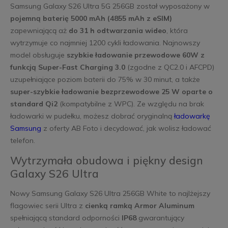
Samsung Galaxy S26 Ultra 5G 256GB został wyposażony w
pojemną baterię 5000 mAh (4855 mAh z eSIM)
zapewniającą aż
do 31 h odtwarzania wideo
, która
wytrzymuje co najmniej 1200 cykli ładowania. Najnowszy
model obsługuje
szybkie ładowanie przewodowe 60W z
funkcją Super-Fast Charging 3.0
(zgodne z QC2.0 i AFCPD)
uzupełniające poziom baterii do 75% w 30 minut, a także
super-szybkie ładowanie bezprzewodowe 25 W oparte o
standard Qi2
(kompatybilne z WPC). Ze względu na brak
ładowarki w pudełku, możesz dobrać oryginalną
ładowarkę
Samsung
z oferty AB Foto i decydować, jak wolisz ładować
telefon.
Wytrzymała obudowa i piękny design
Galaxy S26 Ultra
Nowy Samsung Galaxy S26 Ultra 256GB White to najlżejszy
flagowiec serii Ultra z
cienką ramką Armor Aluminum
spełniającą standard odporności
IP68
gwarantujący