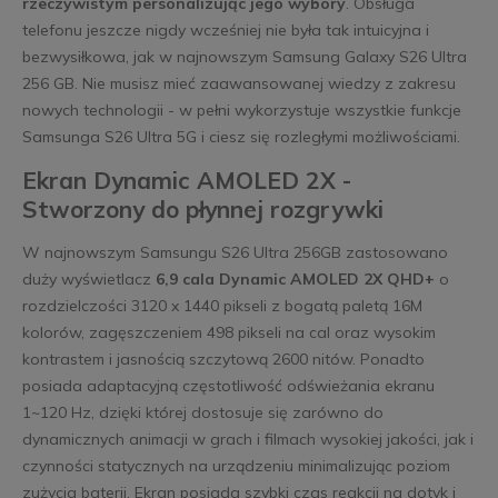
rzeczywistym personalizując jego wybory
. Obsługa
telefonu jeszcze nigdy wcześniej nie była tak intuicyjna i
bezwysiłkowa, jak w najnowszym Samsung Galaxy S26 Ultra
256 GB. Nie musisz mieć zaawansowanej wiedzy z zakresu
nowych technologii - w pełni wykorzystuje wszystkie funkcje
Samsunga S26 Ultra 5G i ciesz się rozległymi możliwościami.
Ekran Dynamic AMOLED 2X -
Stworzony do płynnej rozgrywki
W najnowszym Samsungu S26 Ultra 256GB zastosowano
duży wyświetlacz
6,9 cala Dynamic AMOLED 2X QHD+
o
rozdzielczości 3120 x 1440 pikseli z bogatą paletą 16M
kolorów, zagęszczeniem 498 pikseli na cal oraz wysokim
kontrastem i jasnością szczytową 2600 nitów. Ponadto
posiada adaptacyjną częstotliwość odświeżania ekranu
1~120 Hz, dzięki której dostosuje się zarówno do
dynamicznych animacji w grach i filmach wysokiej jakości, jak i
czynności statycznych na urządzeniu minimalizując poziom
zużycia baterii. Ekran posiada szybki czas reakcji na dotyk i