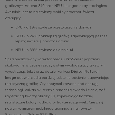
graficznym Adreno 840 oraz NPU Hexagon z ray-tracingiem.
Aktualnie jest to najszybszy mobilny procesor świata
oferujący:
CPU - o 19% szybsze przetwarzanie danych
GPU - o 24% płynniejszą grafikę zapewniającą jeszcze
lepszą immersję podczas grania
NPU - o 39% szybsze działanie AI
Spersonalizowany korektor obrazu
ProScaler
poprawia
skalowanie w czasie rzeczywistym wygładzający tekstury i
wyostrzając tekst oraz detale. Funkcja
Digital Natural
Image
odzwierciedla bardziej subtelne odcienie, zapewniając
realistyczną grafikę. Gry zoptymalizowane pod obsługę
technologii Vulkan skutecznie renderują światło i cienie, zaś
ray-tracing tworzy obrazy 3D, zapewniając bardziej
realistyczne kolory i odbicia w trakcie rozgrywek. Ciesz się
nowym wymiarem mobilnego gamingu z najnowszym
Samsungiem Galaxy S26 Ultra.