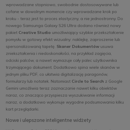
wprowadzane stopniowo, swobodnie dostosowywane lub
cofane w dowolnym momencie czy wprowadzane krok po
kroku - teraz jest to proces elastyczny, a nie jednostronny. Do
nowego Samsunga Galaxy S26 Ultra dodano również nowy
pakiet
Creative Studio
umożliwiający szybkie przekształcenie
pomysłu w gotowy efekt wizualny: naklejkę, zaproszenie lub
spersonalizowaną tapetę.
Skaner Dokumentów
usuwa
zniekształcenia i niedoskonałości, na przykład zagięcia,
odciski palców, a nawet wymazuje cały palec użytkownika
trzymającego dokument. Dodatkowo spina wiele skanów w
jednym pliku PDF, co ułatwia digitalizację paragonów,
formularzy lub notatek. Natomiast
Circle to Search
z Google
Gemini umożliwia teraz zaznaczanie nawet kilku obiektów
naraz, co znacząco przyspiesza wyszukiwanie informacji
naraz, a dodatkowo wykonuje wygodne podsumowania kilku
kart przeglądarki.
Nowe i ulepszone inteligentne widżety