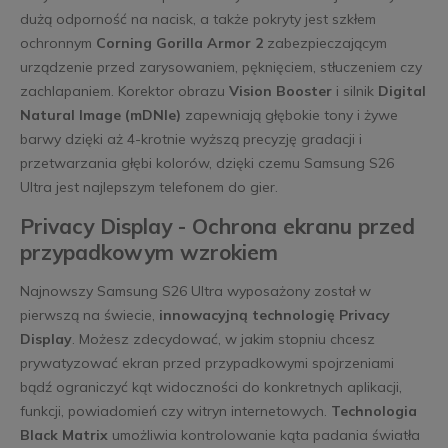
dużą odporność na nacisk, a także pokryty jest szkłem
ochronnym
Corning Gorilla Armor 2
zabezpieczającym
urządzenie przed zarysowaniem, pęknięciem, stłuczeniem czy
zachlapaniem. Korektor obrazu
Vision Booster
i silnik
Digital
Natural Image (mDNIe)
zapewniają głębokie tony i żywe
barwy dzięki aż 4-krotnie wyższą precyzję gradacji i
przetwarzania głębi kolorów, dzięki czemu Samsung S26
Ultra jest najlepszym telefonem do gier.
Privacy Display - Ochrona ekranu przed
przypadkowym wzrokiem
Najnowszy Samsung S26 Ultra wyposażony został w
pierwszą na świecie,
innowacyjną technologię Privacy
Display
. Możesz zdecydować, w jakim stopniu chcesz
prywatyzować ekran przed przypadkowymi spojrzeniami
bądź ograniczyć kąt widoczności do konkretnych aplikacji,
funkcji, powiadomień czy witryn internetowych.
Technologia
Black Matrix
umożliwia kontrolowanie kąta padania światła