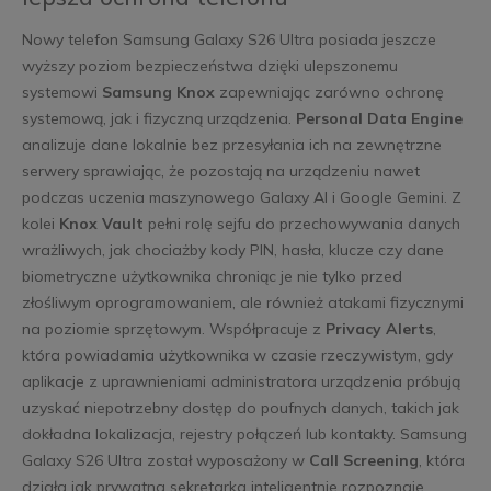
Nowy telefon Samsung Galaxy S26 Ultra posiada jeszcze
wyższy poziom bezpieczeństwa dzięki ulepszonemu
systemowi
Samsung Knox
zapewniając zarówno ochronę
systemową, jak i fizyczną urządzenia.
Personal Data Engine
analizuje dane lokalnie bez przesyłania ich na zewnętrzne
serwery sprawiając, że pozostają na urządzeniu nawet
podczas uczenia maszynowego Galaxy AI i Google Gemini. Z
kolei
Knox Vault
pełni rolę sejfu do przechowywania danych
wrażliwych, jak chociażby kody PIN, hasła, klucze czy dane
biometryczne użytkownika chroniąc je nie tylko przed
złośliwym oprogramowaniem, ale również atakami fizycznymi
na poziomie sprzętowym. Współpracuje z
Privacy Alerts
,
która powiadamia użytkownika w czasie rzeczywistym, gdy
aplikacje z uprawnieniami administratora urządzenia próbują
uzyskać niepotrzebny dostęp do poufnych danych, takich jak
dokładna lokalizacja, rejestry połączeń lub kontakty. Samsung
Galaxy S26 Ultra został wyposażony w
Call Screening
, która
działa jak prywatna sekretarka inteligentnie rozpoznaje