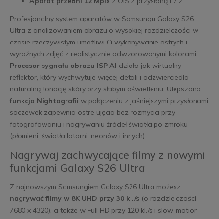
Aparat przedni 12 Mpix
z OIS z przysłoną F2.2
Profesjonalny system aparatów w Samsungu Galaxy S26
Ultra z analizowaniem obrazu o wysokiej rozdzielczości w
czasie rzeczywistym umożliwi Ci wykonywanie ostrych i
wyraźnych zdjęć z realistycznie odwzorowanymi kolorami.
Procesor sygnału obrazu ISP AI
działa jak wirtualny
reflektor, który wychwytuje więcej detali i odzwierciedla
naturalną tonację skóry przy słabym oświetleniu. Ulepszona
funkcja Nightografii
w połączeniu z jaśniejszymi przysłonami
soczewek zapewnia ostre ujęcia bez rozmycia przy
fotografowaniu i nagrywaniu źródeł światła po zmroku
(płomieni, światła latarni, neonów i innych).
Nagrywaj zachwycające filmy z nowymi
funkcjami Galaxy S26 Ultra
Z najnowszym Samsungiem Galaxy S26 Ultra możesz
nagrywać filmy w 8K UHD przy 30 kl./s
(o rozdzielczości
7680 x 4320), a także w Full HD przy 120 kl./s i slow-motion