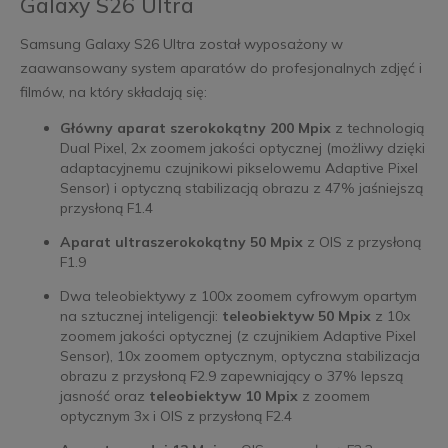
Galaxy S26 Ultra
Samsung Galaxy S26 Ultra został wyposażony w
zaawansowany system aparatów do profesjonalnych zdjęć i
filmów, na który składają się:
Główny aparat szerokokątny 200 Mpix
z technologią
Dual Pixel, 2x zoomem jakości optycznej (możliwy dzięki
adaptacyjnemu czujnikowi pikselowemu Adaptive Pixel
Sensor) i optyczną stabilizacją obrazu z 47% jaśniejszą
przysłoną F1.4
Aparat ultraszerokokątny 50 Mpix
z OIS z przysłoną
F1.9
Dwa teleobiektywy z 100x zoomem cyfrowym opartym
na sztucznej inteligencji:
teleobiektyw 50 Mpix
z 10x
zoomem jakości optycznej (z czujnikiem Adaptive Pixel
Sensor), 10x zoomem optycznym, optyczna stabilizacja
obrazu z przysłoną F2.9 zapewniający o 37% lepszą
jasność oraz
teleobiektyw 10 Mpix
z zoomem
optycznym 3x i OIS z przysłoną F2.4