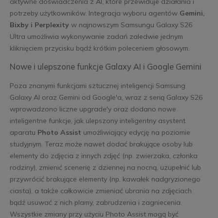
aktywne doświadczenia z AI, które przewiduje działania i
potrzeby użytkowników. Integracja wyboru agentów
Gemini,
Bixby i Perplexity
w najnowszym Samsungu Galaxy S26
Ultra umożliwia wykonywanie zadań zaledwie jednym
kliknięciem przycisku bądź krótkim poleceniem głosowym.
Nowe i ulepszone funkcje Galaxy AI i Google Gemini
Poza znanymi funkcjami sztucznej inteligencji Samsung
Galaxy AI oraz Gemini od Google'a, wraz z serią Galaxy S26
wprowadzono liczne upgrade'y oraz dodano nowe
inteligentne funkcje, jak ulepszony inteligentny asystent
aparatu
Photo Assist
umożliwiający edycję na poziomie
studyjnym. Teraz może nawet dodać brakujące osoby lub
elementy do zdjęcia z innych zdjęć (np. zwierzaka, członka
rodziny), zmienić scenerię z dziennej na nocną, uzupełnić lub
przywrócić brakujące elementy (np. kawałek nadgryzionego
ciasta), a także całkowicie zmieniać ubrania na zdjęciach
bądź usuwać z nich plamy, zabrudzenia i zagniecenia.
Wszystkie zmiany przy użyciu Photo Assist mogą być