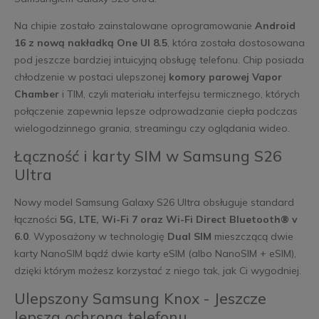
Na chipie zostało zainstalowane oprogramowanie
Android
16 z nową nakładką One UI 8.5
, która została dostosowana
pod jeszcze bardziej intuicyjną obsługę telefonu. Chip posiada
chłodzenie w postaci ulepszonej
komory parowej Vapor
Chamber
i TIM, czyli materiału interfejsu termicznego, których
połączenie zapewnia lepsze odprowadzanie ciepła podczas
wielogodzinnego grania, streamingu czy oglądania wideo.
Łączność i karty SIM w Samsung S26
Ultra
Nowy model Samsung Galaxy S26 Ultra obsługuje standard
łączności
5G, LTE, Wi-Fi 7 oraz Wi-Fi Direct Bluetooth® v
6.0
. Wyposażony w technologię
Dual SIM
mieszczącą dwie
karty NanoSIM bądź dwie karty eSIM (albo NanoSIM + eSIM),
dzięki którym możesz korzystać z niego tak, jak Ci wygodniej.
Ulepszony Samsung Knox - Jeszcze
lepsza ochrona telefonu