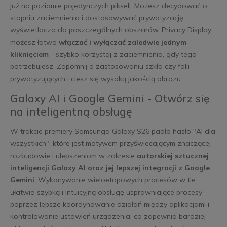
już na poziomie pojedynczych pikseli. Możesz decydować o
stopniu zaciemnienia i dostosowywać prywatyzację
wyświetlacza do poszczególnych obszarów. Privacy Display
możesz łatwo
włączać i wyłączać zaledwie jednym
kliknięciem
- szybko korzystaj z zaciemnienia, gdy tego
potrzebujesz. Zapomnij o zastosowaniu szkła czy folii
prywatyzujących i ciesz się wysoką jakością obrazu.
Galaxy AI i Google Gemini - Otwórz się
na inteligentną obsługę
W trakcie premiery Samsunga Galaxy S26 padło hasło "AI dla
wszystkich", które jest motywem przyświecającym znaczącej
rozbudowie i ulepszeniom w zakresie
autorskiej sztucznej
inteligencji Galaxy AI oraz jej lepszej integracji z Google
Gemini
. Wykonywanie wieloetapowych procesów w tle
ułatwia szybką i intuicyjną obsługę usprawniające procesy
poprzez lepsze koordynowanie działań między aplikacjami i
kontrolowanie ustawień urządzenia, co zapewnia bardziej