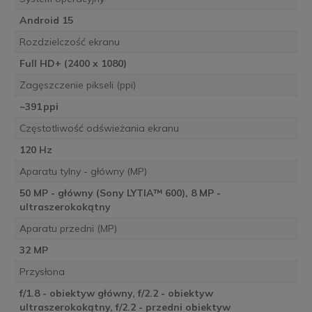
Android 15
Rozdzielczość ekranu
Full HD+ (2400 x 1080)
Zagęszczenie pikseli (ppi)
~391 ppi
Częstotliwość odświeżania ekranu
120 Hz
Aparatu tylny - główny (MP)
50 MP - główny (Sony LYTIA™ 600), 8 MP -
ultraszerokokątny
Aparatu przedni (MP)
32 MP
Przysłona
f/1.8 - obiektyw główny, f/2.2 - obiektyw
ultraszerokokątny, f/2.2 - przedni obiektyw