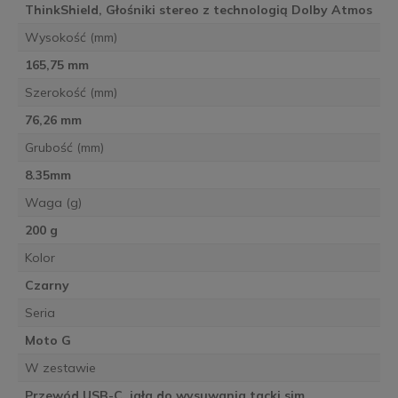
ThinkShield, Głośniki stereo z technologią Dolby Atmos
Wysokość (mm)
165,75 mm
Szerokość (mm)
76,26 mm
Grubość (mm)
8.35mm
Waga (g)
200 g
Kolor
Czarny
Seria
Moto G
W zestawie
Przewód USB-C, igła do wysuwania tacki sim,