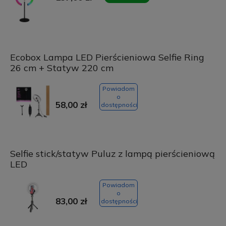
Ecobox Lampa LED Pierścieniowa Selfie Ring
26 cm + Statyw 220 cm
Powiadom
o
58,00 zł
dostępności
Selfie stick/statyw Puluz z lampą pierścieniową
LED
Powiadom
o
83,00 zł
dostępności