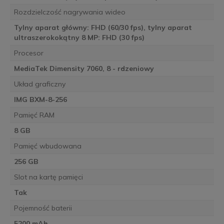
Rozdzielczość nagrywania wideo
Tylny aparat główny: FHD (60/30 fps), tylny aparat
ultraszerokokątny 8 MP: FHD (30 fps)
Procesor
MediaTek Dimensity 7060, 8 - rdzeniowy
Układ graficzny
IMG BXM-8-256
Pamięć RAM
8 GB
Pamięć wbudowana
256 GB
Slot na kartę pamięci
Tak
Pojemność baterii
5200 mAh