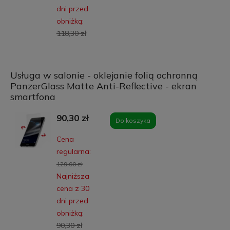
dni przed
obniżką:
118,30 zł
Usługa w salonie - oklejanie folią ochronną
PanzerGlass Matte Anti-Reflective - ekran
smartfona
90,30 zł
Do koszyka
Cena
regularna:
129,00 zł
Najniższa
cena z 30
dni przed
obniżką:
90,30 zł