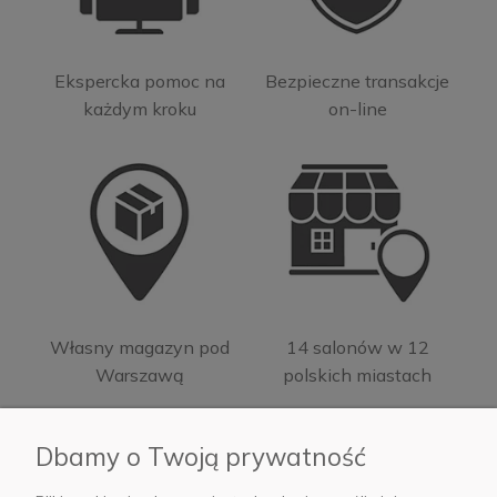
Ekspercka pomoc na
Bezpieczne transakcje
każdym kroku
on-line
Własny magazyn pod
14 salonów w 12
Warszawą
polskich miastach
Dbamy o Twoją prywatność