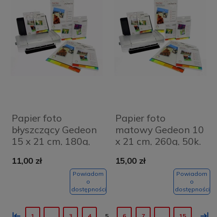
Papier foto
Papier foto
błyszczący Gedeon
matowy Gedeon 10
15 x 21 cm, 180g,
x 21 cm, 260g, 50k.
50k.
11,00 zł
15,00 zł
Powiadom
Powiadom
o
o
dostępności
dostępności
«
»
1
...
3
4
5
6
7
...
15