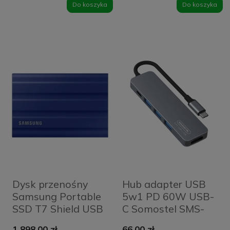
Do koszyka
Do koszyka
Dysk przenośny
Hub adapter USB
Samsung Portable
5w1 PD 60W USB-
SSD T7 Shield USB
C Somostel SMS-
3.2 2 TB niebieski
BZ08 srebrny
1 898,00 zł
66,00 zł