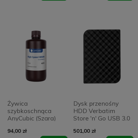
Żywica
Dysk przenośny
szybkoschnąca
HDD Verbatim
AnyCubic (Szara)
Store 'n' Go USB 3.0
2 TB Czarny - Black
94,00 zł
501,00 zł