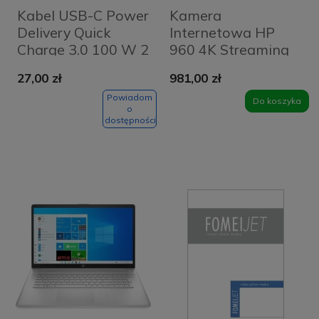
Kabel USB-C Power
Kamera
Delivery Quick
Internetowa HP
Charge 3.0 100 W 2
960 4K Streaming
m Baseus Crystal
27,00 zł
981,00 zł
Shine CAJY000701
czarny
Powiadom
Do koszyka
o
dostępności