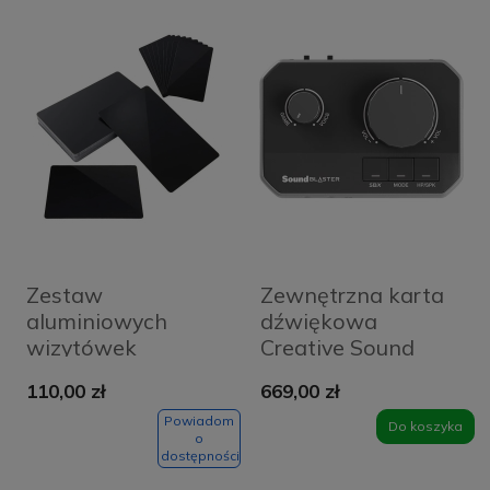
Zestaw
Zewnętrzna karta
aluminiowych
dźwiękowa
wizytówek
Creative Sound
LaserPecker (100
Blaster G8
110,00 zł
669,00 zł
szt.)
Powiadom
Do koszyka
o
dostępności