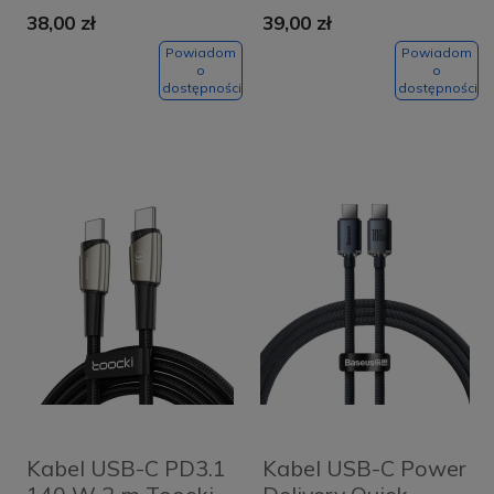
CALKLF-R09
CALD000216 szary
38,00 zł
39,00 zł
czerwony
Powiadom
Powiadom
o
o
dostępności
dostępności
Kabel USB-C PD3.1
Kabel USB-C Power