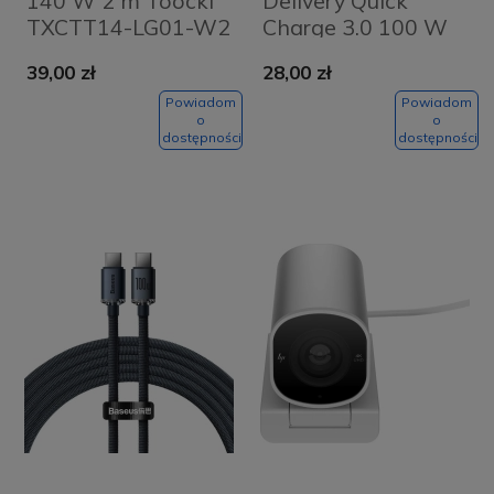
140 W 2 m Toocki
Delivery Quick
TXCTT14-LG01-W2
Charge 3.0 100 W
perłowy nikiel
1,2 m Baseus
39,00 zł
28,00 zł
Crystal Shine
CAJY000601 czarny
Powiadom
Powiadom
o
o
dostępności
dostępności