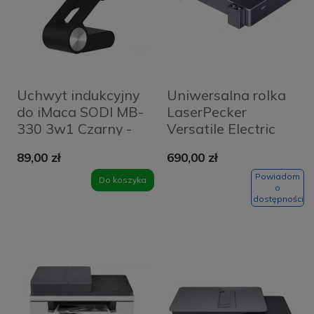
Uchwyt indukcyjny
Uniwersalna rolka
do iMaca SODI MB-
LaserPecker
330 3w1 Czarny -
Versatile Electric
Black
Roller
89,00 zł
690,00 zł
Powiadom
Do koszyka
o
dostępności